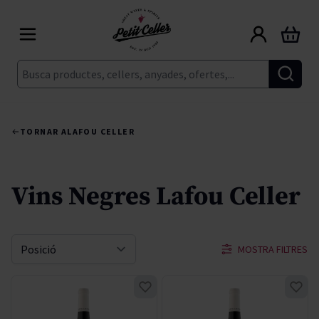
Skip to Content
Cart
Cerca
TORNAR A
LAFOU CELLER
Vins Negres Lafou Celler
MOSTRA FILTRES
Sort By