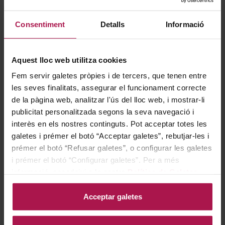
Consentiment
Detalls
Informació
Aquest lloc web utilitza cookies
DO Terra Alta
Lafou Batea
Fem servir galetes pròpies i de tercers, que tenen entre
Lafou Celler
les seves finalitats, assegurar el funcionament correcte
2021
de la pàgina web, analitzar l'ús del lloc web, i mostrar-li
publicitat personalitzada segons la seva navegació i
interès en els nostres continguts. Pot acceptar totes les
galetes i prémer el botó “Acceptar galetes”, rebutjar-les i
43,50 €
prémer el botó “Refusar galetes”, o configurar les galetes
i prémer el botó “Configurar galetes”. Per a més
AFEGIR
informació, accedeixi a la nostra
Política de Galetes
.
Acceptar galetes