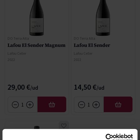
DO Terra Alta
DO Terra Alta
Lafou El Sender Magnum
Lafou El Sender
Lafou Celler
Lafou Celler
2022
2022
29,00 €
14,50 €
AFEGIR
AFEGIR