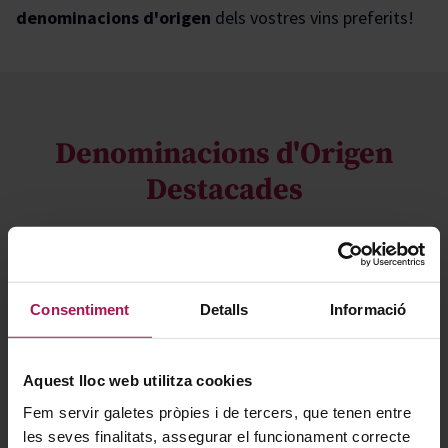
denominacions d'origen
dels vostres vins preferits!
Denominacions d'Origen
Destacades
Consentiment
Detalls
Informació
Aquest lloc web utilitza cookies
Fem servir galetes pròpies i de tercers, que tenen entre
DO Rías Baixas
DO Rueda
les seves finalitats, assegurar el funcionament correcte