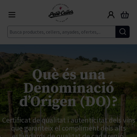
Skip to Content
Cart
Cerca
Què és una
Denominació
d’Origen (DO)?
Certificat de qualitat i autenticitat dels vins
que garanteix el compliment dels alts
estàndards de qualitat de cada regió.