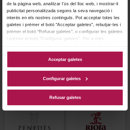
de la pàgina web, analitzar l'ús del lloc web, i mostrar-li
VEURE MÉS
VEURE MÉS
publicitat personalitzada segons la seva navegació i
interès en els nostres continguts. Pot acceptar totes les
galetes i prémer el botó “Acceptar galetes”, rebutjar-les i
prémer el botó “Refusar galetes”, o configurar les galetes
i prémer el botó “Configurar galetes”. Per a més
informació, accedeixi a la nostra
Política de Galetes
.
Acceptar galetes
DO Montsant
DO Ribera del Duero
Configurar galetes
VEURE MÉS
VEURE MÉS
Refusar galetes