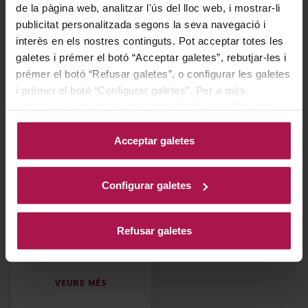
de la pàgina web, analitzar l'ús del lloc web, i mostrar-li
publicitat personalitzada segons la seva navegació i
interès en els nostres continguts. Pot acceptar totes les
galetes i prémer el botó “Acceptar galetes”, rebutjar-les i
Ecològics
Vegans
prémer el botó “Refusar galetes”, o configurar les galetes
i prémer el botó “Configurar galetes”. Per a més
VEURE MÉS
VEURE MÉS
informació, accedeixi a la nostra
Política de Galetes
.
Acceptar galetes
Configurar galetes
Refusar galetes
Sense sulfits
VEURE MÉS