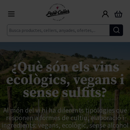
Skip to Content
Cart
Cerca
¿Què són els vins
ecològics, vegans i
sense sulfits?
Al món del vi hi ha diferents tipologies que
responen a formes de cultiu, elaboració i
ingredients: vegans, ecològic, sense alcohol