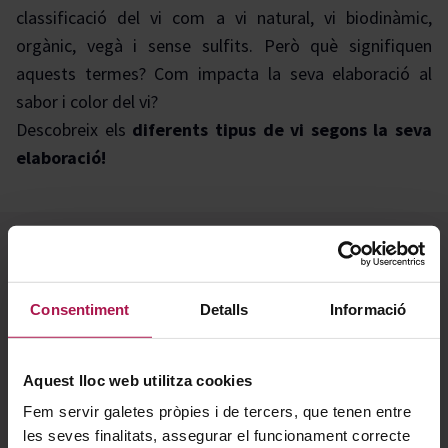
classificació del vi com a vi natural, vi biodinàmic,
orgànic, vegà i sense sulfits. Però què signifiquen
aquests termes? Com impacta la seva elaboració al
sabor i color del vi?
Descobreix els
diferents tipus de vi segons la seva
elaboració!
Tipus de vins
Consentiment
Detalls
Informació
Aquest lloc web utilitza cookies
Fem servir galetes pròpies i de tercers, que tenen entre
les seves finalitats, assegurar el funcionament correcte