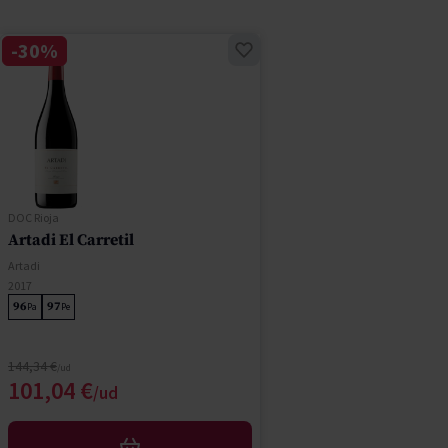
-30%
DOC Rioja
Artadi El Carretil
Artadi
2017
96
97
Pa
Pe
Precio normal
144,34 €
Precio especial
101,04 €