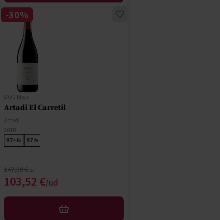
-30%
DOC Rioja
Artadi El Carretil
Artadi
2018
97+
97
Pa
Pe
Precio normal
147,88 €
Precio especial
103,52 €
AÑADIR