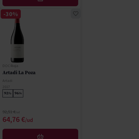
AÑADIR
-30%
DOC Rioja
Artadi La Poza
Artadi
2017
92
96
Pa
Pe
Precio normal
92,51 €
Precio especial
64,76 €