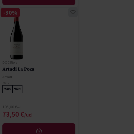
AÑADIR
-30%
DOC Rioja
Artadi La Poza
Artadi
2012
93
96
Pa
Pe
Precio normal
105,00 €
Precio especial
73,50 €
AÑADIR