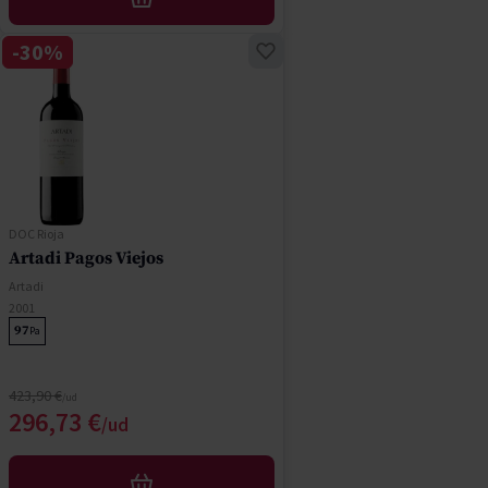
AÑADIR
-30%
DOC Rioja
Artadi Pagos Viejos
Artadi
2001
97
Pa
Precio normal
423,90 €
Precio especial
296,73 €