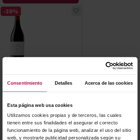
-30%
DOC Rioja
Artadi El Pisón
Artadi
Consentimiento
Detalles
Acerca de las cookies
2017
97+
98
Pa
Pe
Esta página web usa cookies
Precio normal
464,03 €
Precio especial
Utilizamos cookies propias y de terceros, las cuales
324,82 €
tienen entre sus finalidades el asegurar el correcto
funcionamiento de la página web, analizar el uso del sitio
AÑADIR
web, y mostrarle publicidad personalizada según su