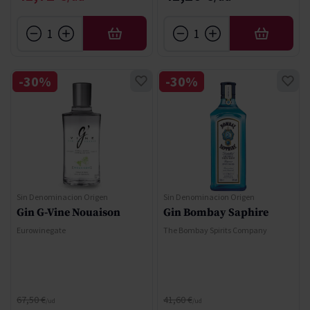
AÑADIR
AÑADIR
-30%
-30%
Sin Denominacion Origen
Sin Denominacion Origen
Gin G-Vine Nouaison
Gin Bombay Saphire
Eurowinegate
The Bombay Spirits Company
Precio normal
Precio normal
67,50 €
41,60 €