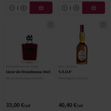
AÑADIR
AÑADIR
Sin Denominacion Origen
AOC Calvados
Licor de Frambuesa 50cl
V.S.O.P
Paco y Lola Bodegas y Viñedos
Père Magloire Calvados
33,00 €
40,40 €