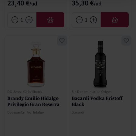
23,40 €
35,30 €
AÑADIR
AÑADIR
DO Jerez-Xérès-Sherry
Sin Denominacion Origen
Brandy Emilio Hidalgo
Bacardi Vodka Eristoff
Privilegio Gran Reserva
Black
Bodegas Emilio Hidalgo
Bacardi