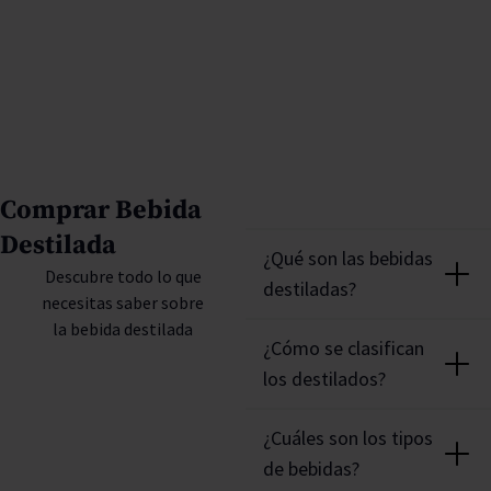
Comprar Bebida
Destilada
¿Qué son las bebidas
Descubre todo lo que
destiladas?
necesitas saber sobre
la bebida destilada
Las bebidas destiladas son
¿Cómo se clasifican
aquellas que se obtienen
los destilados?
tras un
proceso de
destilación
, es decir,
La clasificación de las
mediante un proceso de
¿Cuáles son los tipos
bebidas destiladas
se basa
ebullición del agua y del
de bebidas?
en la graduación alcohólica
alcohol que hace que la