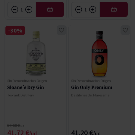
AÑADIR
AÑADIR
-30%
Sin Denominacion Origen
Sin Denominacion Origen
Sloane´s Dry Gin
Gin Only Premium
Toorank Distillery
Destileries del Mareseme
Precio normal
59,60 €
Precio especial
41,72 €
41,20 €