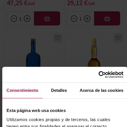
Precio especial
Precio especial
47,25 €
29,12 €
AÑADIR
AÑADIR
Sin Denominacion Origen
AOC Calvados
Consentimiento
Detalles
Acerca de las cookies
Gin Bluecoat
Fine V. S.
Philadelphia Distilling
Père Magloire Calvados
Esta página web usa cookies
Utilizamos cookies propias y de terceros, las cuales
tienen entre sus finalidades el asegurar el correcto