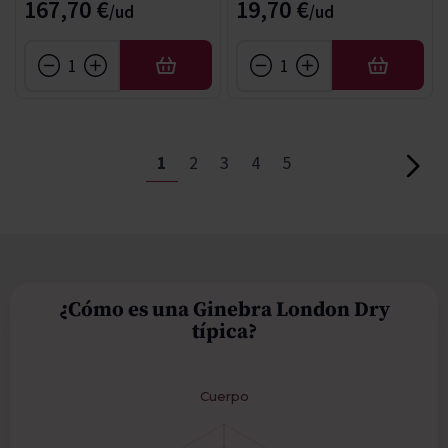
167,70 €
19,70 €
AÑADIR
AÑADIR
Página
Actualmente estás leyendo página
Página
Página
Página
Página
1
2
3
4
5
Página
¿Cómo es una Ginebra London Dry
típica?
Cuerpo