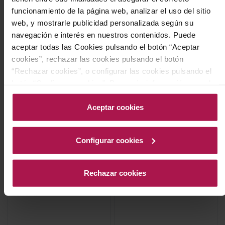
50,50 €
30,60 €
funcionamiento de la página web, analizar el uso del sitio
web, y mostrarle publicidad personalizada según su
navegación e interés en nuestros contenidos. Puede
AÑADIR
AÑADIR
aceptar todas las Cookies pulsando el botón “Aceptar
cookies”, rechazar las cookies pulsando el botón
“Rechazar cookies”, o configurar las cookies pulsando el
botón “Configurar cookies”. Para más información acceda
a nuestra Política de Cookies.Para más información
acceda a nuestra
Política de Cookies
.
Aceptar cookies
Configurar cookies
Sin Denominacion Origen
Sin Denominacion Origen
Can Rich Licor Hierbas
Canadian Iceberg Gin
Café 1L
Rechazar cookies
Canadian Iceberg Vodka
Bodegas Y Viñedos Can Rich de
Buscastell