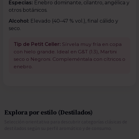
Especias:
Enebro dominante, cilantro, angélica y
otros botánicos.
Alcohol:
Elevado (40–47 % vol.), final cálido y
seco.
Tip de Petit Celler:
Sírvela muy fría en copa
con hielo grande. Ideal en G&T (1:3), Martini
seco o Negroni. Compleméntala con cítricos o
enebro.
Explora por estilo (Destilados)
Selección orientativa para descubrir categorías clásicas de
destilados según su perfil aromático y de consumo.