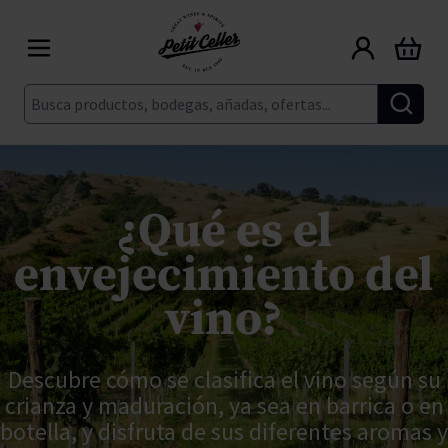
Ir al contenido
Carrito
Buscar
¿Qué es el
envejecimiento del
vino?
Descubre cómo se clasifica el vino según su
crianza y maduración, ya sea en barrica o en
botella, y disfruta de sus diferentes aromas y