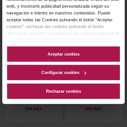
web, y mostrarle publicidad personalizada según su
navegación e interés en nuestros contenidos. Puede
Joven
Reserva
aceptar todas las Cookies pulsando el botón “Aceptar
cookies”, rechazar las cookies pulsando el botón
VER MÁS
VER MÁS
“Rechazar cookies”, o configurar las cookies pulsando el
botón “Configurar cookies”. Para más información
acceda a nuestra Política de Cookies.Para más
información acceda a nuestra
Política de Cookies
.
Aceptar cookies
Configurar cookies
Rechazar cookies
Crianza
Gran Reserva
VER MÁS
VER MÁS