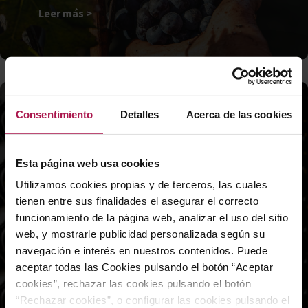
Leer más >
Consentimiento
Detalles
Acerca de las cookies
Esta página web usa cookies
DENOMINACIÓN DE ORIGEN
Utilizamos cookies propias y de terceros, las cuales
tienen entre sus finalidades el asegurar el correcto
¿Qué es una
funcionamiento de la página web, analizar el uso del sitio
Denominación de
web, y mostrarle publicidad personalizada según su
navegación e interés en nuestros contenidos. Puede
Origen?
aceptar todas las Cookies pulsando el botón “Aceptar
cookies”, rechazar las cookies pulsando el botón
“Rechazar cookies”, o configurar las cookies pulsando el
Certificado de calidad y autenticidad de los vinos