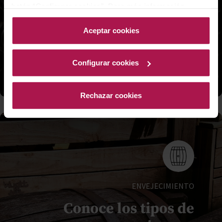
botón “Configurar cookies”. Para más información
que garantiza el cumplimiento de altos
acceda a nuestra Política de Cookies.Para más
estándares de calidad de cada región
información acceda a nuestra
Política de Cookies
.
Aceptar cookies
Leer más >
Configurar cookies
Rechazar cookies
ENVEJECIMIENTO
Conoce los tipos de