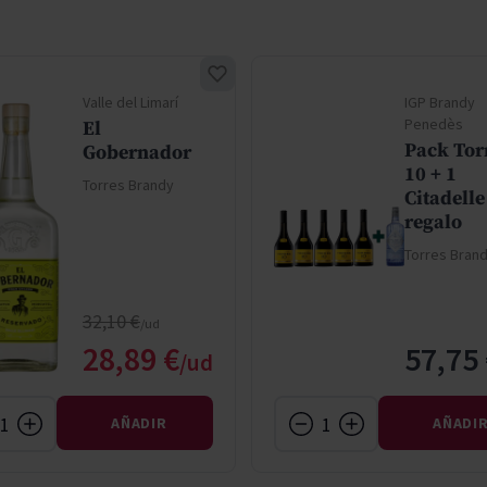
Valle del Limarí
IGP Brandy
Penedès
El
Pack Tor
Gobernador
10 + 1
Torres Brandy
Citadelle
regalo
Torres Bran
Precio normal
32,10 €
Precio especial
28,89 €
57,75
AÑADIR
AÑADI