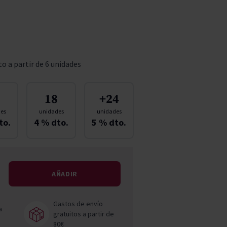
Pascal Jolivet
Vega Sicilia
o a partir de 6 unidades
18
+24
es
unidades
unidades
to.
4
% dto.
5
% dto.
AÑADIR
Gastos de envío
a
gratuitos a partir de
80€