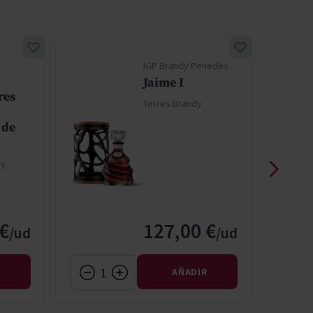
IGP Brandy Penedès
Jaime I
res
Torres Brandy
 de
dy
 €
127,00 €
R
AÑADIR