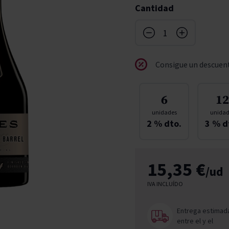
Cantidad
don
ndy
French Bloom
Pago del Cielo
entials
Valduero
Consigue un descuent
6
12
unidades
unidad
2
% dto.
3
% d
15,35 €
/ud
IVA INCLUÍDO
Entrega estimad
entre el
y el