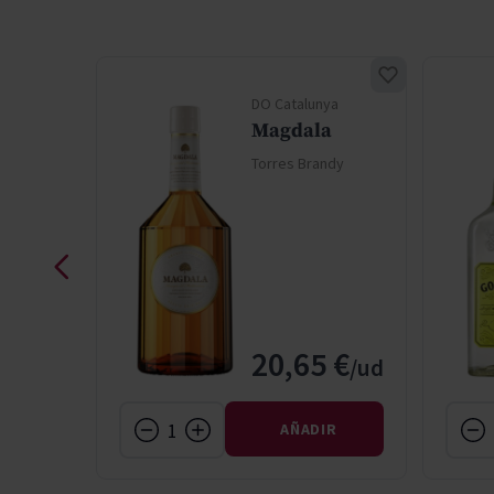
DO Catalunya
Magdala
Torres Brandy
ndy
 €
20,65 €
IR
AÑADIR