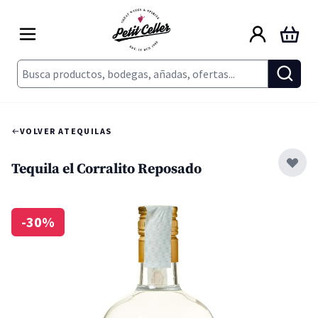
Ir al contenido
Carrito
Buscar
VOLVER A
TEQUILAS
Tequila el Corralito Reposado
-30%