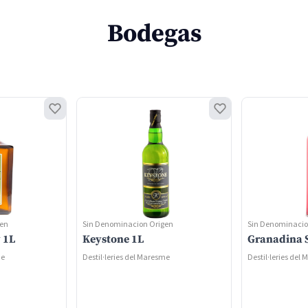
Bodegas
gen
Sin Denominacion Origen
Sin Denominacio
 1L
Keystone 1L
Granadina S
me
Destil·leries del Maresme
Destil·leries del