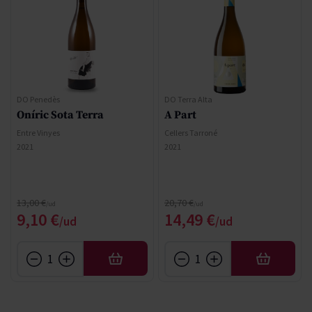
DO Penedès
DO Terra Alta
Oníric Sota Terra
A Part
Entre Vinyes
Cellers Tarroné
2021
2021
Precio normal
Precio normal
13,00 €
20,70 €
Precio especial
Precio especial
9,10 €
14,49 €
AÑADIR
AÑADIR