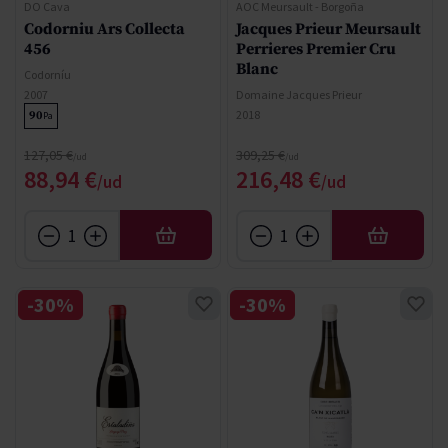
DO Cava
AOC Meursault - Borgoña
Codorniu Ars Collecta
Jacques Prieur Meursault
456
Perrieres Premier Cru
Blanc
Codorníu
2007
Domaine Jacques Prieur
2018
90
Pa
Precio normal
Precio normal
127,05 €
309,25 €
Precio especial
Precio especial
88,94 €
216,48 €
AÑADIR
AÑADIR
-30%
-30%