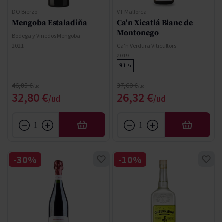
DO Bierzo
VT Mallorca
Mengoba Estaladiña
Ca'n Xicatlá Blanc de
Montonego
Bodega y Viñedos Mengoba
2021
Ca'n Verdura Viticultors
2019
91
Pa
Precio normal
Precio normal
46,85 €
37,60 €
Precio especial
Precio especial
32,80 €
26,32 €
AÑADIR
AÑADIR
-30%
-10%