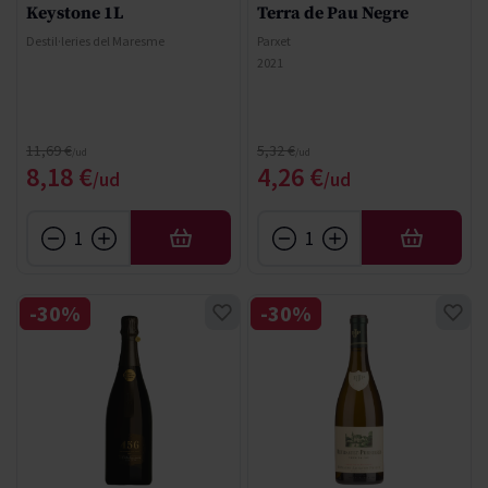
Keystone 1L
Terra de Pau Negre
Destil·leries del Maresme
Parxet
2021
Precio normal
Precio normal
11,69 €
5,32 €
Precio especial
Precio especial
8,18 €
4,26 €
AÑADIR
AÑADIR
-30%
-30%