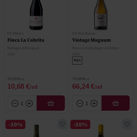
DO Ribeiro
DO Rías Baixas
Finca La Cabrita
Vintage Magnum
Bodegas el Paraguas
Paco y Lola Bodegas y Viñedos
2022
2015
93
Pe
Precio normal
Precio normal
15,25 €
73,60 €
Precio especial
Precio especial
10,68 €
66,24 €
AÑADIR
AÑADIR
-30%
-30%