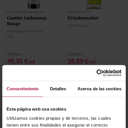
AOC Coteaux Champenois
Valle del Limarí
Coutier Ambonnay
El Gobernador
Rouge
Torres Brandy
Champagne R.H. Coutier
2015
Precio normal
Precio normal
70,50 €
32,10 €
Precio especial
Precio especial
49,35 €
28,89 €
AÑADIR
AÑADIR
Consentimiento
Detalles
Acerca de las cookies
-30%
-30%
Esta página web usa cookies
Utilizamos cookies propias y de terceros, las cuales
tienen entre sus finalidades el asegurar el correcto