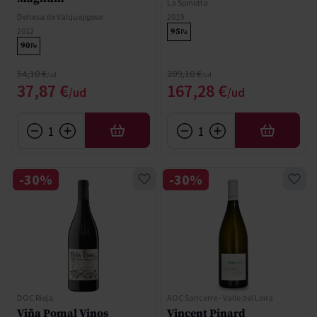
La Spinetta
Dehesa de Valquejigoso
2019
2012
95
Pa
90
Pe
Precio normal
Precio normal
54,10 €
209,10 €
Precio especial
Precio especial
37,87 €
167,28 €
AÑADIR
AÑADIR
-30%
-30%
DOC Rioja
AOC Sancerre - Valle del Loira
Viña Pomal Vinos
Vincent Pinard