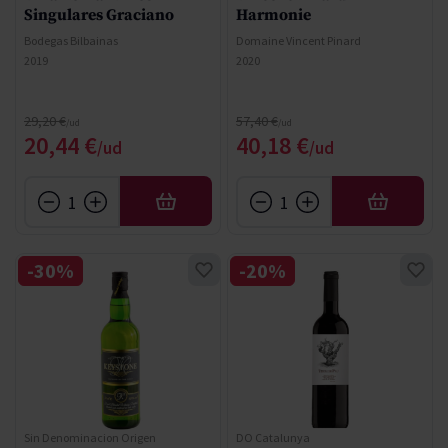
Singulares Graciano
Harmonie
Bodegas Bilbainas
Domaine Vincent Pinard
2019
2020
Precio normal
Precio normal
29,20 €
57,40 €
Precio especial
Precio especial
20,44 €
40,18 €
AÑADIR
AÑADIR
-30%
-20%
Sin Denominacion Origen
DO Catalunya