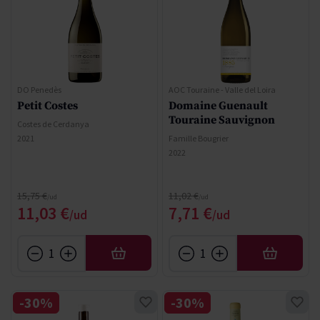
DO Penedès
AOC Touraine - Valle del Loira
Petit Costes
Domaine Guenault
Touraine Sauvignon
Costes de Cerdanya
2021
Famille Bougrier
2022
Precio normal
Precio normal
15,75 €
11,02 €
Precio especial
Precio especial
11,03 €
7,71 €
AÑADIR
AÑADIR
-30%
-30%