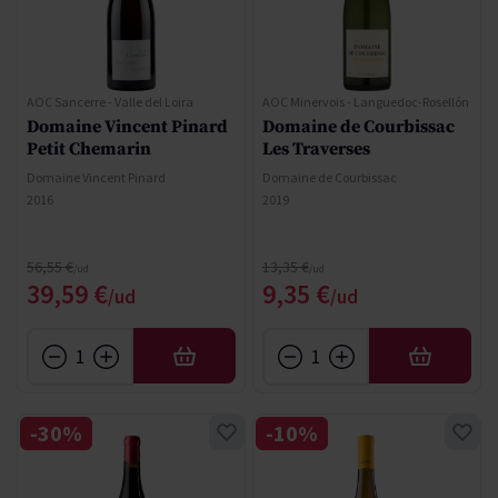
AOC Sancerre - Valle del Loira
AOC Minervois - Languedoc-Rosellón
Domaine Vincent Pinard
Domaine de Courbissac
Petit Chemarin
Les Traverses
Domaine Vincent Pinard
Domaine de Courbissac
2016
2019
Precio normal
Precio normal
56,55 €
13,35 €
Precio especial
Precio especial
39,59 €
9,35 €
AÑADIR
AÑADIR
-30%
-10%