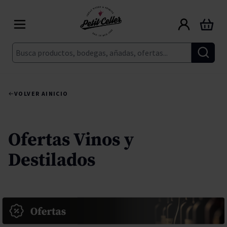
Ir al contenido
Carrito
Buscar
VOLVER A
INICIO
Ofertas Vinos y
Destilados