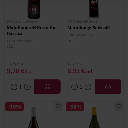
DO Costers del Segre
DO Costers del Segre
Matallonga M Rosat En
Matallonga Selecció
Barrica
Celler Matallonga
Celler Matallonga
2019
2022
Precio normal
Precio normal
13,25 €
12,75 €
Precio especial
Precio especial
9,28 €
8,93 €
AÑADIR
AÑADIR
-30%
-30%