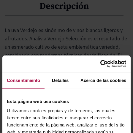
Descripción
La uva Verdejo es sinónimo de vinos blancos ligeros y
afrutados. Analivia Verdejo Selección es el resultado de
un esmerado cultivo de esta emblemática variedad,
combinado con modernas técnicas de vinificación. El
resultado es un vino blanco fresco, afrutado y lleno de
carácter, que refleja la esencia y personalidad de la
Verdejo.
Consentimiento
Detalles
Acerca de las cookies
Gastronomía
Esta página web usa cookies
Utilizamos cookies propias y de terceros, las cuales
tienen entre sus finalidades el asegurar el correcto
Ideal para acompañar cocina asiática, como platos
funcionamiento de la página web, analizar el uso del sitio
web, y mostrarle publicidad personalizada según su