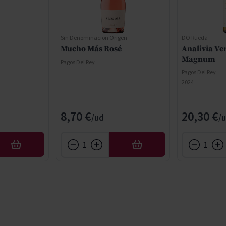
Sin Denominacion Origen
DO Rueda
Mucho Más Rosé
Analivia Ve
Magnum
Pagos Del Rey
Pagos Del Rey
2024
8,70 €
20,30 €
AÑADIR
AÑADIR