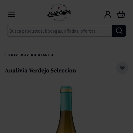
Ir al contenido
Carrito
Buscar
VOLVER A
VINO BLANCO
Analivia Verdejo Seleccion