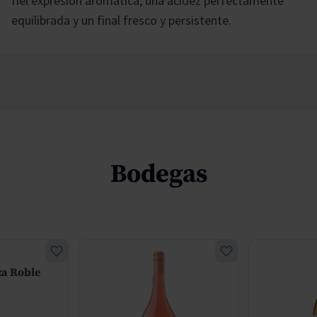
fiel expresión aromática, una acidez perfectamente
equilibrada y un final fresco y persistente.
Bodegas
za Roble