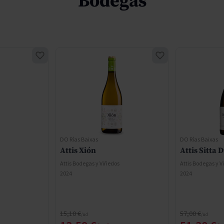
Bodegas
DO Rías Baixas
DO Rías Baixas
Attis Xión
Attis Sitta 
Attis Bodegas y Viñedos
Attis Bodegas y V
2024
2024
Precio normal
Precio normal
15,10 €
57,00 €