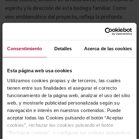
espíritu y la dirección de esta bodega familiar. Como
vino emblemático del proyecto, refleja la profunda
admiración y respeto por el viñedo y su terruño. Este
albariño destaca por su autenticidad varietal,
fusionando frescura y complejidad, y se distingue por
Consentimiento
Detalles
Acerca de las cookies
su marcada personalidad.
Esta página web usa cookies
Gastronomía
Utilizamos cookies propias y de terceros, las cuales
tienen entre sus finalidades el asegurar el correcto
funcionamiento de la página web, analizar el uso del sitio
Perfecto para acompañar mariscos, sushi, pescados y
web, y mostrarle publicidad personalizada según su
una amplia variedad de platos de la cocina
navegación e interés en nuestros contenidos. Puede
mediterránea, este producto realza los sabores y
aceptar todas las Cookies pulsando el botón “Aceptar
aporta un toque especial a cada experiencia
cookies”, rechazar las cookies pulsando el botón
“Rechazar cookies”, o configurar las cookies pulsando el
gastronómica.