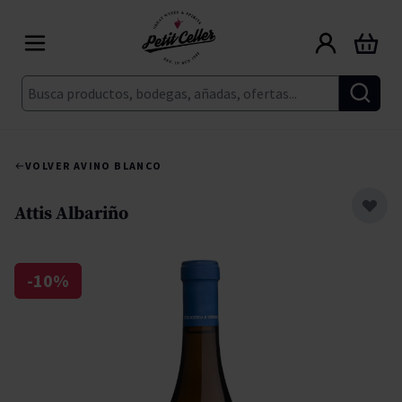
Ir al contenido
Carrito
Buscar
VOLVER A
VINO BLANCO
Attis Albariño
-10%