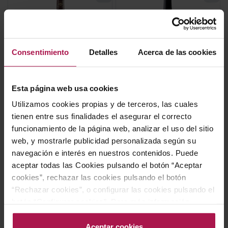
Consentimiento
Detalles
Acerca de las cookies
AOC Margaux - Burdeos
DOC Rioja
Esta página web usa cookies
Pavillon Rouge Du
Medrano Irazu Amador
Château Margaux
Medrano los Sotillos
Utilizamos cookies propias y de terceros, las cuales
Château Margaux
Bodegas Medrano Irazu
tienen entre sus finalidades el asegurar el correcto
2019
2021
funcionamiento de la página web, analizar el uso del sitio
95
97
92
93
Pa
Ja
Ja
De
web, y mostrarle publicidad personalizada según su
navegación e interés en nuestros contenidos. Puede
335,00 €
37,50 €
aceptar todas las Cookies pulsando el botón “Aceptar
cookies”, rechazar las cookies pulsando el botón
“Rechazar cookies”, o configurar las cookies pulsando el
AÑADIR
AÑADIR
botón “Configurar cookies”. Para más información
acceda a nuestra Política de Cookies.Para más
información acceda a nuestra
Política de Cookies
.
Aceptar cookies