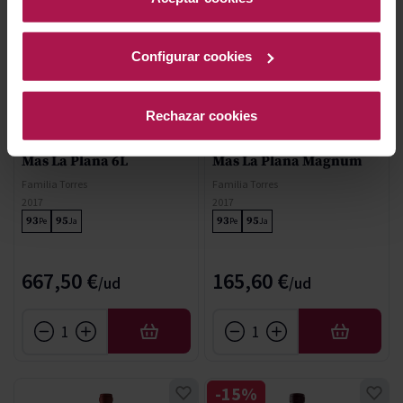
Configurar cookies
Rechazar cookies
DO Penedès
DO Penedès
Mas La Plana 6L
Mas La Plana Magnum
Familia Torres
Familia Torres
2017
2017
93
95
93
95
Pe
Ja
Pe
Ja
667,50 €
165,60 €
AÑADIR
AÑADIR
-15%