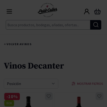
Ir al contenido
Carrito
Buscar
VOLVER A
VINOS
Vinos Decanter
MOSTRAR FILTROS
Ordenar por
-10%
ECO