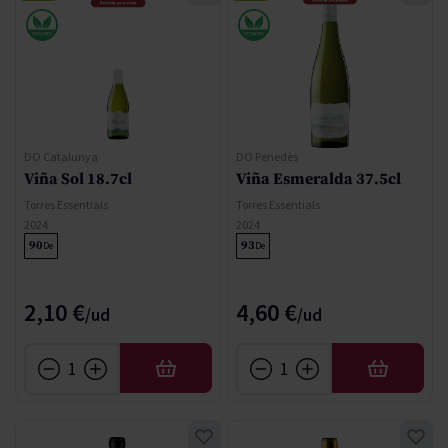
DO Catalunya
DO Penedès
Viña Sol 18.7cl
Viña Esmeralda 37.5cl
Torres Essentials
Torres Essentials
2024
2024
90
93
De
De
2,10 €
4,60 €
AÑADIR
AÑADIR