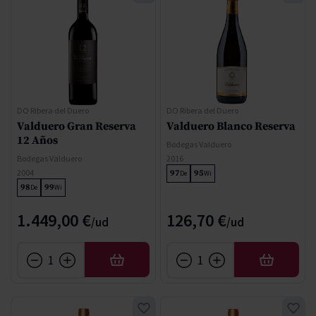
DO Ribera del Duero
DO Ribera del Duero
Valduero Gran Reserva
Valduero Blanco Reserva
12 Años
Bodegas Valduero
Bodegas Valduero
2016
2004
97
95
De
Wi
98
99
De
Wi
1.449,00 €
126,70 €
AÑADIR
AÑADIR