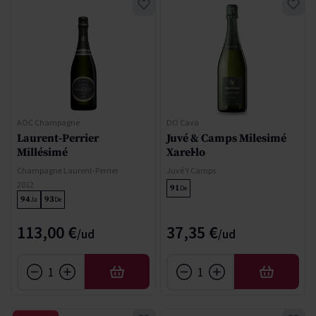
AOC Champagne
DO Cava
Laurent-Perrier
Juvé & Camps Milesimé
Millésimé
Xarel·lo
Champagne Laurent-Perrier
Juvé Y Camps
2012
91
De
94
93
Ja
De
113,00 €
37,35 €
AÑADIR
AÑADIR