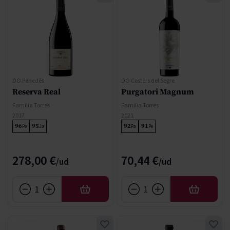
DO Penedès
DO Costers del Segre
Reserva Real
Purgatori Magnum
Familia Torres
Familia Torres
2017
2021
96
95
92
91
Pe
Ja
Pa
Pe
278,00 €
70,44 €
AÑADIR
AÑADIR