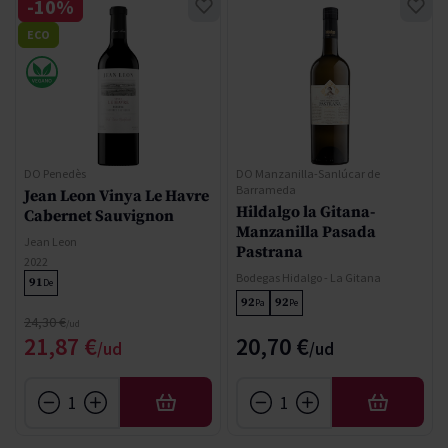
-10%
ECO
DO Penedès
DO Manzanilla-Sanlúcar de
Barrameda
Jean Leon Vinya Le Havre
Hildalgo la Gitana-
Cabernet Sauvignon
Manzanilla Pasada
Jean Leon
Pastrana
2022
Bodegas Hidalgo - La Gitana
91
De
92
92
Pa
Pe
Precio normal
24,30 €
Precio especial
21,87 €
20,70 €
AÑADIR
AÑADIR