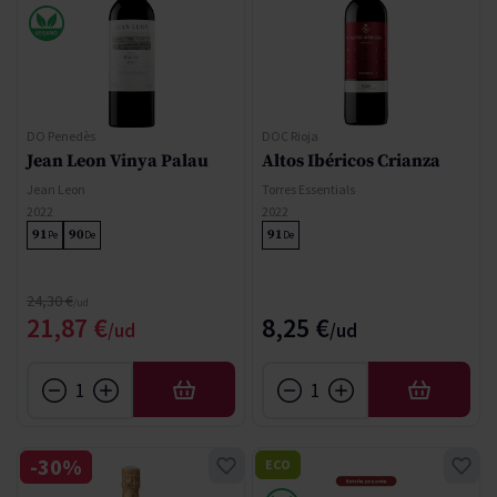
DO Penedès
DOC Rioja
Jean Leon Vinya Palau
Altos Ibéricos Crianza
Jean Leon
Torres Essentials
2022
2022
91
90
91
Pe
De
De
Precio normal
24,30 €
Precio especial
21,87 €
8,25 €
AÑADIR
AÑADIR
-30%
ECO