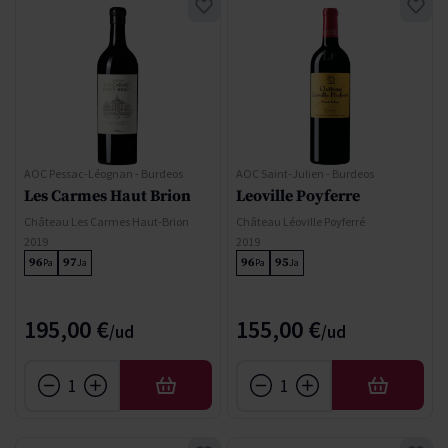
AOC Pessac-Léognan - Burdeos
AOC Saint-Julien - Burdeos
Les Carmes Haut Brion
Leoville Poyferre
Château Les Carmes Haut-Brion
Château Léoville Poyferré
2019
2019
96
97
96
95
Pa
Ja
Pa
Ja
195,00 €
155,00 €
AÑADIR
AÑADIR