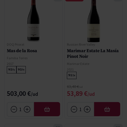
DOQ Priorat
Russian River Valley
Mas de la Rosa
Marimar Estate La Masía
Pinot Noir
Familia Torres
2017
Marimar Estate
2021
95
95
Pa
Pe
91
De
Precio normal
63,40 €
Precio especial
503,00 €
53,89 €
AÑADIR
AÑADIR