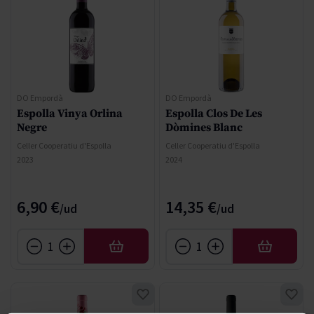
DO Empordà
DO Empordà
Espolla Vinya Orlina
Espolla Clos De Les
Negre
Dòmines Blanc
Celler Cooperatiu d'Espolla
Celler Cooperatiu d'Espolla
2023
2024
6,90 €
14,35 €
AÑADIR
AÑADIR