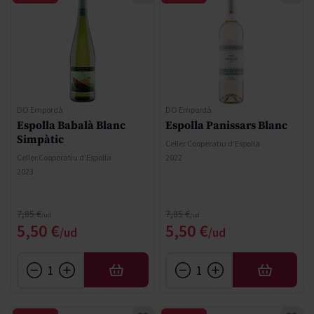
DO Empordà
DO Empordà
Espolla Babalà Blanc
Espolla Panissars Blanc
Simpàtic
Celler Cooperatiu d'Espolla
Celler Cooperatiu d'Espolla
2022
2023
Precio normal
Precio normal
7,85 €
7,85 €
Precio especial
Precio especial
5,50 €
5,50 €
AÑADIR
AÑADIR