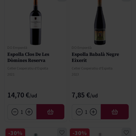
DO Empordà
DO Empordà
Espolla Clos De Les
Espolla Babalà Negre
Dòmines Reserva
Eixerit
Celler Cooperatiu d'Espolla
Celler Cooperatiu d'Espolla
2021
2023
14,70 €
7,85 €
AÑADIR
AÑADIR
-30%
-30%