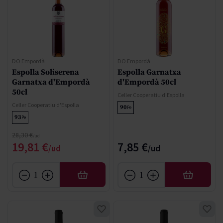
DO Empordà
DO Empordà
Espolla Soliserena
Espolla Garnatxa
Garnatxa d'Empordà
d'Empordà 50cl
50cl
Celler Cooperatiu d'Espolla
Celler Cooperatiu d'Espolla
90
Pe
93
Pe
Precio normal
28,30 €
Precio especial
19,81 €
7,85 €
AÑADIR
AÑADIR