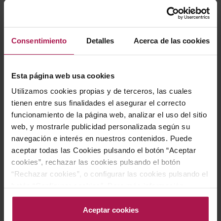
Consentimiento
Detalles
Acerca de las cookies
DO Empordà
DO Empordà
Esta página web usa cookies
Espolla Babalà Rosat
Cap de Creus Nacre
Alegre
Utilizamos cookies propias y de terceros, las cuales
Vins de Relat
Celler Cooperatiu d'Espolla
2024
tienen entre sus finalidades el asegurar el correcto
2025
funcionamiento de la página web, analizar el uso del sitio
web, y mostrarle publicidad personalizada según su
navegación e interés en nuestros contenidos. Puede
7,85 €
10,85 €
aceptar todas las Cookies pulsando el botón “Aceptar
cookies”, rechazar las cookies pulsando el botón
“Rechazar cookies”, o configurar las cookies pulsando el
AÑADIR
AÑADIR
botón “Configurar cookies”. Para más información
acceda a nuestra Política de Cookies.Para más
-30%
información acceda a nuestra
Política de Cookies
.
Aceptar cookies