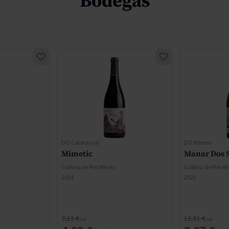
Bodegas
DO Calatayud
DO Ribeiro
Mimetic
Manar Dos 
Gallina de Piel Wines
Gallina de Piel W
2024
2023
Precio normal
Precio normal
7,11 €
12,81 €