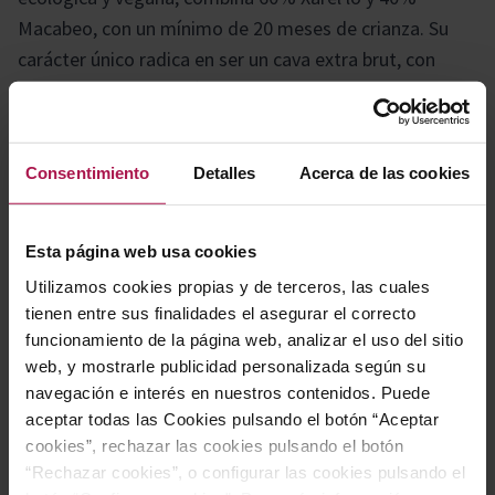
Macabeo, con un mínimo de 20 meses de crianza. Su
carácter único radica en ser un cava extra brut, con
menos de 6 g/l de azúcar, donde el licor de expedición
se elabora a partir de un vino naturalmente dulce de
Xarel·lo de vendimia tardía. Una opción excepcional que
Consentimiento
Detalles
Acerca de las cookies
ofrece calidad superior a un precio muy atractivo.
Esta página web usa cookies
Gastronomía
Utilizamos cookies propias y de terceros, las cuales
tienen entre sus finalidades el asegurar el correcto
funcionamiento de la página web, analizar el uso del sitio
Destaca por su gran versatilidad, siendo ideal para
web, y mostrarle publicidad personalizada según su
acompañar una comida completa, desde el inicio hasta
navegación e interés en nuestros contenidos. Puede
el final. Una excelente recomendación es disfrutarlo
aceptar todas las Cookies pulsando el botón “Aceptar
junto a un gallo del Penedès, cuya carne fibrosa,
cookies”, rechazar las cookies pulsando el botón
“Rechazar cookies”, o configurar las cookies pulsando el
consistente y de sabor excepcional realza la experiencia