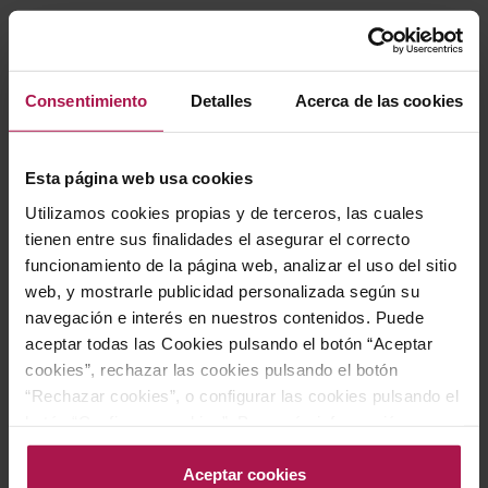
Este vino encarna plenamente la esencia mediterránea,
fusionando influencias de mar y montaña para reflejar
el carácter, el clima y la riqueza geográfica de la región.
Consentimiento
Detalles
Acerca de las cookies
Inspirado en la nostalgia y el amor del poeta Salvador
Espriu por Arenys —Sinera, como él denominaba al
Esta página web usa cookies
municipio de sus raíces y lugar de veraneo—, transmite
Utilizamos cookies propias y de terceros, las cuales
la autenticidad y diversidad de nuestra tierra en cada
tienen entre sus finalidades el asegurar el correcto
copa.
funcionamiento de la página web, analizar el uso del sitio
web, y mostrarle publicidad personalizada según su
navegación e interés en nuestros contenidos. Puede
Gastronomía
aceptar todas las Cookies pulsando el botón “Aceptar
cookies”, rechazar las cookies pulsando el botón
“Rechazar cookies”, o configurar las cookies pulsando el
Por su versatilidad, este vino es una excelente elección
botón “Configurar cookies”. Para más información
acceda a nuestra Política de Cookies.Para más
para acompañar aperitivos, platos de pasta y paellas,
información acceda a nuestra
Política de Cookies
.
Aceptar cookies
realzando los sabores y aportando un toque especial a