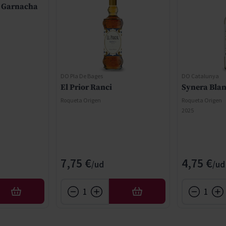
 Garnacha
DO Pla De Bages
DO Catalunya
El Prior Ranci
Synera Bla
Roqueta Origen
Roqueta Origen
2025
7,75 €
4,75 €
AÑADIR
AÑADIR