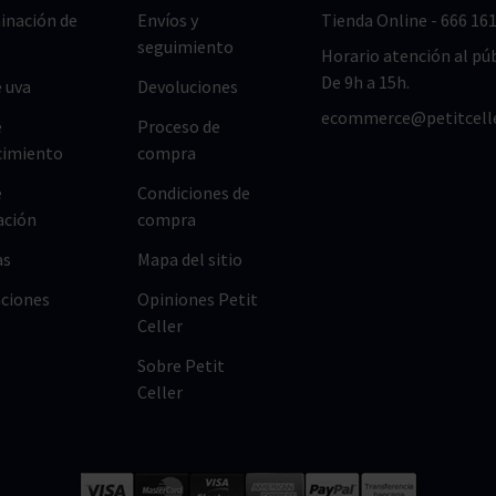
nación de
Envíos y
Tienda Online
-
666 161
seguimiento
Horario atención al púb
De 9h a 15h.
 uva
Devoluciones
ecommerce@petitcell
e
Proceso de
cimiento
compra
e
Condiciones de
ación
compra
as
Mapa del sitio
ciones
Opiniones Petit
Celler
Sobre Petit
Celler