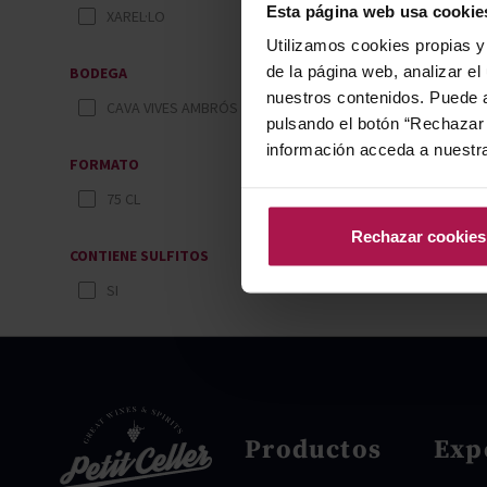
Esta página web usa cookie
XAREL·LO
Utilizamos cookies propias y 
de la página web, analizar el
BODEGA
nuestros contenidos. Puede a
CAVA VIVES AMBRÓS
pulsando el botón “Rechazar 
información acceda a nuestr
FORMATO
75 CL
Rechazar cookies
CONTIENE SULFITOS
SI
Productos
Exp