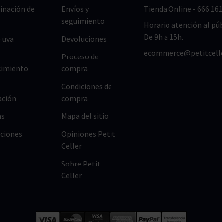
nación de
Envíos y
Tienda Online
-
666 161
seguimiento
Horario atención al púb
De 9h a 15h.
 uva
Devoluciones
ecommerce@petitcell
e
Proceso de
cimiento
compra
e
Condiciones de
ación
compra
as
Mapa del sitio
ciones
Opiniones Petit
Celler
Sobre Petit
Celler