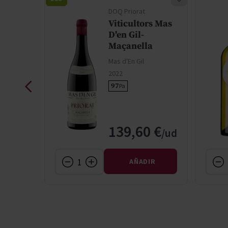
t
DOQ Priorat
 Gil
Viticultors Mas
t
D'en Gil-
i De
Maçanella
Mas d'En Gil
l
2022
97
Pa
 €
139,60 €
IR
AÑADIR