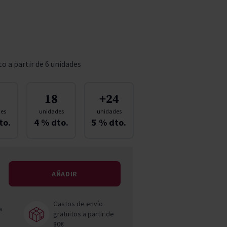
Pascal Jolivet
Vega Sicilia
o a partir de 6 unidades
18
+24
es
unidades
unidades
to.
4
% dto.
5
% dto.
AÑADIR
Gastos de envío
a
gratuitos a partir de
80€