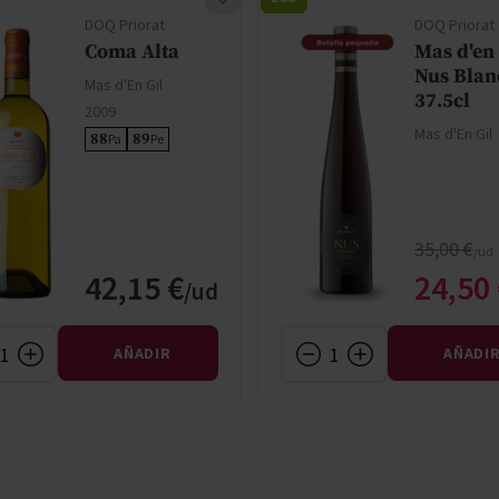
DOQ Priorat
DOQ Priorat
Coma Alta
Mas d'en 
Nus Blan
Mas d'En Gil
37.5cl
2009
Mas d'En Gil
88
89
Pa
Pe
Precio no
35,00 €
Preci
42,15 €
24,50
AÑADIR
AÑADI