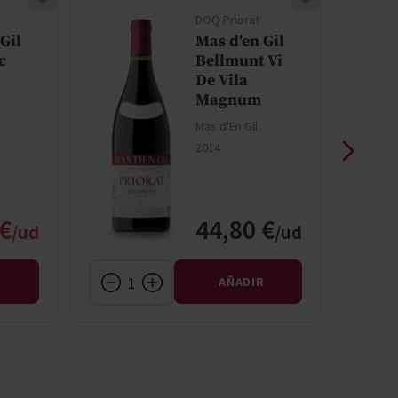
DOQ Priorat
Gil
Mas d'en Gil
c
Bellmunt Vi
De Vila
Magnum
Mas d'En Gil
2014
rmal
o especial
 €
44,80 €
R
AÑADIR