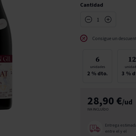
Cantidad
don
ndy
French Bloom
Pago del Cielo
entials
Valduero
Consigue un descuent
6
12
unidades
unidad
2
% dto.
3
% d
28,90 €
/ud
IVA INCLUÍDO
Entrega estimad
entre el
y el