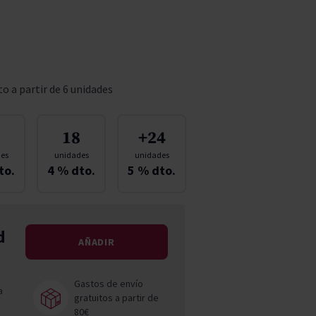
Pascal Jolivet
Vega Sicilia
o a partir de 6 unidades
18
+24
es
unidades
unidades
to.
4
% dto.
5
% dto.
d
AÑADIR
Gastos de envío
a
gratuitos a partir de
80€