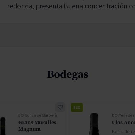
redonda, presenta Buena concentración co
Bodegas
ECO
DO Conca de Barberà
DO Penedès
Grans Muralles
Clos Ance
Magnum
Familia Torr