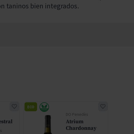
n taninos bien integrados.
ECO
DO Penedès
stral
Atrium
Chardonnay
es