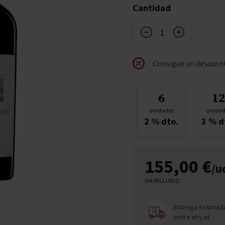
Cantidad
don
ndy
French Bloom
Pago del Cielo
entials
Valduero
Consigue un descuent
6
12
unidades
unidad
2
% dto.
3
% d
155,00 €
/u
IVA INCLUÍDO
Entrega estimad
entre el
y el