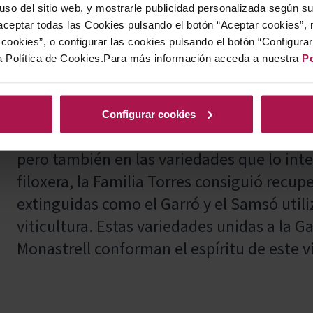
 uso del sitio web, y mostrarle publicidad personalizada según s
y pimienta). Servir a 17-18ºC.
ceptar todas las Cookies pulsando el botón “Aceptar cookies”, 
cookies”, o configurar las cookies pulsando el botón “Configura
a Política de Cookies.Para más información acceda a nuestra
Po
Este vino de finca debe su nombre a las m
de Poblet de las guerras y los mercenarios
Configurar cookies
Grans Muralles se encuentra en los pedregos
pero también en las variedades que lo integ
filoxera, la Familia Torres consiguió recu
extinguidas como el Garró y el Samsó uti
viticultura. Estas variedades unidas a la Ga
Monastrell conforman el espíritu de este v