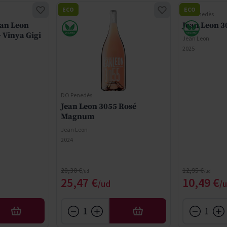
ECO
ECO
DO Penedès
ean Leon
Jean Leon 
 Vinya Gigi
Jean Leon
2025
DO Penedès
Jean Leon 3055 Rosé
Magnum
Jean Leon
2024
Precio normal
Precio normal
28,30 €
12,95 €
Precio especial
Precio e
25,47 €
10,49 €
AÑADIR
AÑADIR