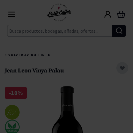
Ir al contenido
Carrito
Buscar
VOLVER A
VINO TINTO
Jean Leon Vinya Palau
-10%