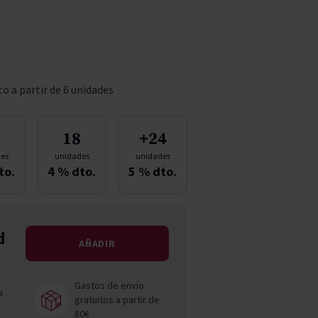
Pascal Jolivet
Vega Sicilia
o a partir de 6 unidades
18
+24
es
unidades
unidades
to.
4
% dto.
5
% dto.
d
AÑADIR
Gastos de envío
a
gratuitos a partir de
80€