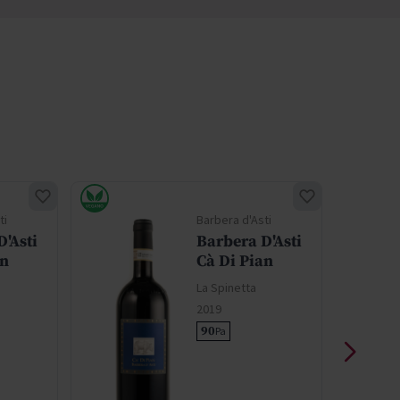
ti
Barbera d'Asti
'Asti
Barbera D'Asti
an
Cà Di Pian
La Spinetta
2019
90
Pa