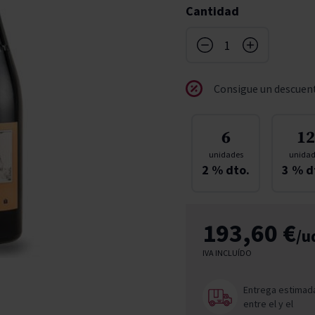
Cantidad
don
ndy
French Bloom
Pago del Cielo
entials
Valduero
Consigue un descuent
6
12
unidades
unidad
2
% dto.
3
% d
193,60 €
/u
IVA INCLUÍDO
Entrega estimad
entre el
y el