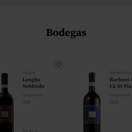
Bodegas
Langhe
Barbera d'As
Langhe
Barbera D
Nebbiolo
Cà Di Pi
La Spinetta
La Spinetta
2023
2023
Precio normal
37,50 €