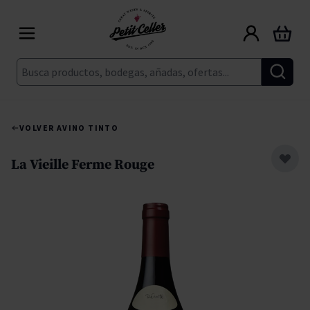
Ir al contenido
Carrito
Buscar
VOLVER A
VINO TINTO
La Vieille Ferme Rouge