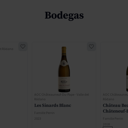
Bodegas
el Ródano
AOC Châteauneuf-Du-Pape - Valle del
AOC Châteauneuf-
Ródano
Ródano
Les Sinards Blanc
Château Be
Châteneuf-
Famille Perrin
2023
Famille Perrin
2018