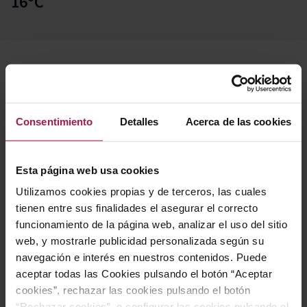
16ºC
Descripción
Consentimiento
Detalles
Acerca de las cookies
La familia Perrin, reconocida también por su propiedad
de Beaucastel, selecciona cuidadosamente los mejores
terroirs para elaborar este vino. El resultado es una
Esta página web usa cookies
propuesta afrutada y gourmet, concebida para
Utilizamos cookies propias y de terceros, las cuales
disfrutar sin complicaciones. Representa el arquetipo
tienen entre sus finalidades el asegurar el correcto
del vino de placer: auténtico, honesto y lleno de sabor.
funcionamiento de la página web, analizar el uso del sitio
web, y mostrarle publicidad personalizada según su
navegación e interés en nuestros contenidos. Puede
Gastronomía
aceptar todas las Cookies pulsando el botón “Aceptar
cookies”, rechazar las cookies pulsando el botón
“Rechazar cookies”, o configurar las cookies pulsando el