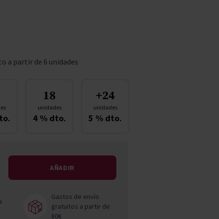
Pascal Jolivet
Vega Sicilia
o a partir de 6 unidades
18
+24
es
unidades
unidades
to.
4
% dto.
5
% dto.
AÑADIR
Gastos de envío
a
gratuitos a partir de
80€