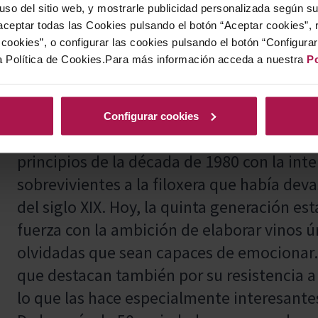
 uso del sitio web, y mostrarle publicidad personalizada según s
recetas con sutiles toques de pimienta, lo
ceptar todas las Cookies pulsando el botón “Aceptar cookies”, 
frescura y carácter.
cookies”, o configurar las cookies pulsando el botón “Configura
a Política de Cookies.Para más información acceda a nuestra
Po
El proyecto de investigación más apasion
Configurar cookies
la recuperación de variedades ancestrales. 
principios de la década de 1980 con la int
sobrevivientes a la filoxera que había dev
del siglo XIX. Hoy, la quinta generación e
fuerza con la ambición de elaborar vinos ú
olvidadas que sean capaces de emocionar.
que destacan también por su resistencia a 
lo que las hace especialmente interesantes