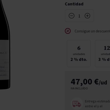
Cantidad
don
ndy
French Bloom
Pago del Cielo
entials
Valduero
Consigue un descuent
6
12
unidades
unidad
2
% dto.
3
% d
47,00 €
/ud
IVA INCLUÍDO
Entrega estimad
entre el
y el