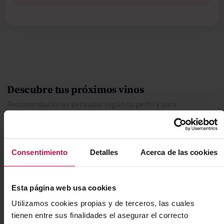
Descubre tus próximos vinos
Recomendaciones pensadas según tu perfil y para
sorprenderte.
Si te gusta este perfil…
Consentimiento
Detalles
Acerca de las cookies
Bolgheri Bianco
Ensamblaje elegante de la costa toscana, con fruta y
Esta página web usa cookies
mineralidad.
Utilizamos cookies propias y de terceros, las cuales
Ver más
tienen entre sus finalidades el asegurar el correcto