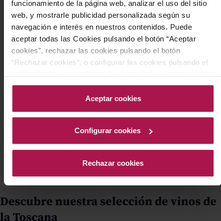
funcionamiento de la página web, analizar el uso del sitio
web, y mostrarle publicidad personalizada según su
Atrévete con algo distinto
navegación e interés en nuestros contenidos. Puede
aceptar todas las Cookies pulsando el botón “Aceptar
Chablis
cookies”, rechazar las cookies pulsando el botón
Blanco francés de Borgoña, mineral y con acidez marcada.
“Rechazar cookies”, o configurar las cookies pulsando el
Estilo diferente y refinado.
botón “Configurar cookies”. Para más información acceda
Ver más
a nuestra Política de Cookies.Para más información
acceda a nuestra
Política de Cookies
.
Aceptar cookies
Godello Valdeorras
Blanco gallego, fresco y con volumen, para cambiar de
registro.
Configurar cookies
Ver más
Rechazar cookies
Descubre nuestra selección de vinos de
la Toscana