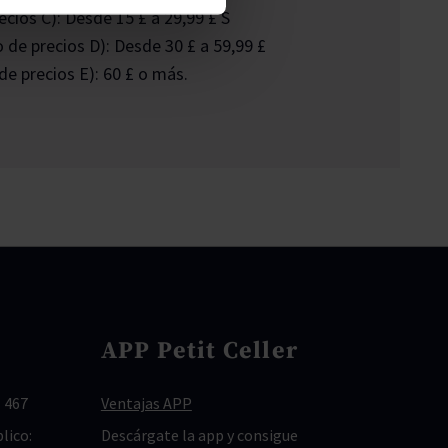
ios C): Desde 15 £ a 29,99 £ S
de precios D): Desde 30 £ a 59,99 £
e precios E): 60 £ o más.
APP Petit Celler
 467
Ventajas APP
lico:
Descárgate la app y consigue