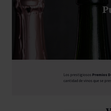
Secano interior
Pisco
Vodka
Moët Chan
Torres Bra
Paco y Lola
Padró & Co
P
Torres Brandy
Torres Ess
Los prestigiosos
Premios D
cantidad de vinos que se pr