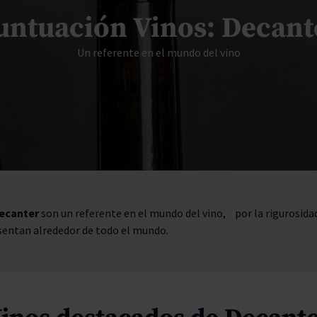
don
ndy
French Bloom
Pago del Cielo
untuación Vinos: Decant
entials
Valduero
Un referente en el mundo del vino
ecanter
son un referente en el mundo del vino, por la rigurosidad 
esentan alrededor de todo el mundo.