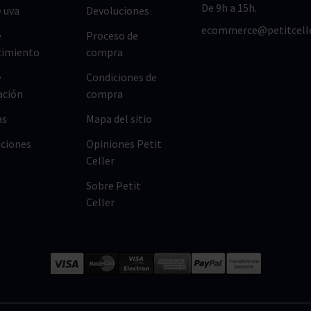
De 9h a 15h.
 uva
Devoluciones
ecommerce@petitcell
e
Proceso de
cimiento
compra
e
Condiciones de
ación
compra
as
Mapa del sitio
ciones
Opiniones Petit
Celler
Sobre Petit
Celler