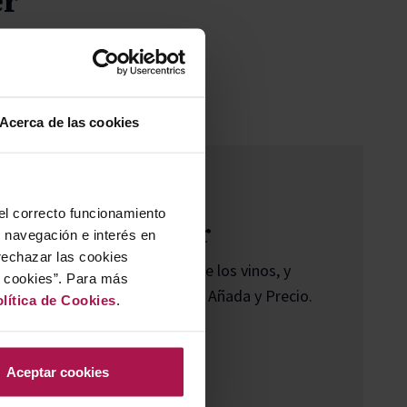
er
Acerca de las cookies
 el correcto funcionamiento
 Premios Decanter
u navegación e interés en
rechazar las cookies
iegas, sin conocer las marcas de los vinos, y
r cookies”. Para más
aís, Región, Color, Uva, Estilo, Añada y Precio.
lítica de Cookies
.
precios A): Hasta 7,99 £
Aceptar cookies
ecios B): Desde 8 £ a 14,99 £