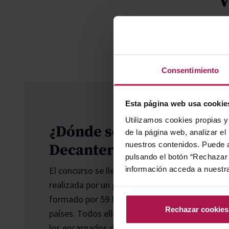
V
Consentimiento
Esta página web usa cookie
Utilizamos cookies propias y 
¿Dónde se celebran los P
de la página web, analizar el
nuestros contenidos. Puede a
Decanter?
pulsando el botón “Rechazar 
información acceda a nuestr
El concurso se lleva a cabo en Londres y se tra
realizada por un grupo de expertos del máximo n
formado por 59 Master of Wine, 25 Master Sumi
Rechazar cookies
países. Todos ellos coordinados por los presid
los encargados de volver a catar los vinos que 