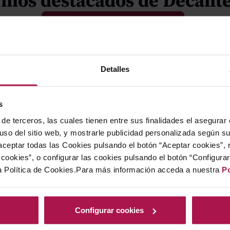
inos destacados de Decant
VER TODOS LOS VINOS DECANTER
Detalles
s
de terceros, las cuales tienen entre sus finalidades el asegurar
remios
Criterios de
 uso del sitio web, y mostrarle publicidad personalizada según s
ceptar todas las Cookies pulsando el botón “Aceptar cookies”, 
Las catas se realizan a c
cookies”, o configurar las cookies pulsando el botón “Configura
estos se dividen según: P
a Política de Cookies.Para más información acceda a nuestra
Po
ta de una cata de vinos
Los rangos son:
ivel. El jurado está
lleres, de más de 33
• Entry Level: (rango de 
Configurar cookies
entes de cata, que son
• Mid-Range (rango de pr
reciben la medalla de