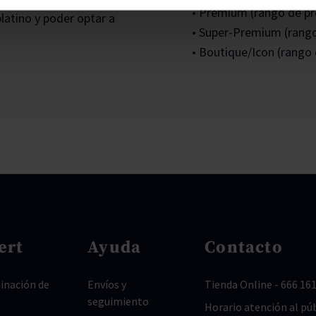
• Premium (rango de prec
platino y poder optar a
• Super-Premium (rango 
• Boutique/Icon (rango d
ert
Ayuda
Contacto
nación de
Envíos y
Tienda Online
-
666 161
seguimiento
Horario atención al púb