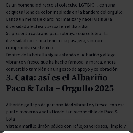
Es un homenaje directo al colectivo LGTBIQ+, con una
etiqueta llena de color inspirada en la bandera del orgullo.
Lanza un mensaje claro: normalizar y hacer visible la
diversidad afectiva y sexual en el día a día.
Se presenta cada año para subrayar que celebrar la
diversidad no es una tendencia pasajera, sino un
compromiso sostenido.
Dentro de la botella sigue estando el Albariño gallego
vibrante y fresco que ha hecho famosa la marca, ahora
convertido también en un gesto de apoyo y celebración.
3. Cata: así es el Albariño
Paco & Lola – Orgullo 2025
Albariño gallego de personalidad vibrante y fresca, con ese
punto moderno y sofisticado tan reconocible de Paco &
Lola.
Vista:
amarillo limón pálido con reflejos verdosos, limpio y
brillante.