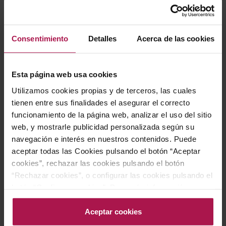
Nariz:
intensa y muy franca, con notas de fruta blanca
(manzana verde, pera fresca), fruta de hueso (melocotón
blanco, albaricoque suave) y toques cítricos (lima, piel de
Consentimiento
Detalles
Acerca de las cookies
limón), sobre un delicado fondo floral y herbáceo.
Boca:
entrada viva y refrescante, acidez bien integrada,
cuerpo medio y textura sedosa. El final es largo, cítrico y
Esta página web usa cookies
ligeramente salino, muy apetecible.
Utilizamos cookies propias y de terceros, las cuales
tienen entre sus finalidades el asegurar el correcto
Un blanco fácil de disfrutar y al mismo tiempo con
funcionamiento de la página web, analizar el uso del sitio
identidad, ideal tanto para quienes descubren el Albariño
web, y mostrarle publicidad personalizada según su
como para amantes de los blancos atlánticos.
navegación e interés en nuestros contenidos. Puede
aceptar todas las Cookies pulsando el botón “Aceptar
4. Maridajes: ideas para
cookies”, rechazar las cookies pulsando el botón
disfrutarlo
“Rechazar cookies”, o configurar las cookies pulsando el
botón “Configurar cookies”. Para más información
acceda a nuestra Política de Cookies.Para más
Para exprimir al máximo su perfil atlántico:
información acceda a nuestra
Política de Cookies
.
Aceptar cookies
Marisco y pescado: almejas, navajas, mejillones al vapor,