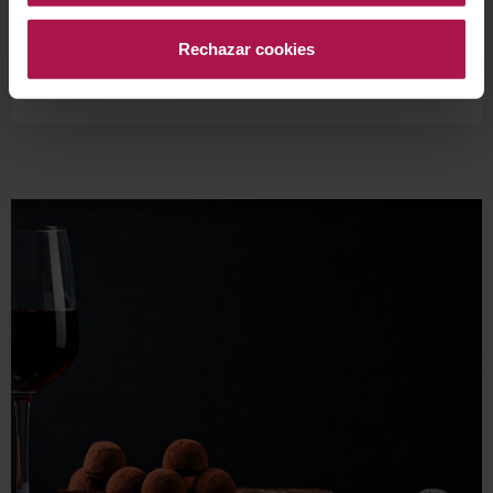
Rechazar cookies
|
hace 3 meses
por
Brenda Nadia Sanchez