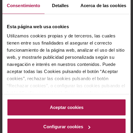
Consentimiento
Detalles
Acerca de las cookies
Esta página web usa cookies
Utilizamos cookies propias y de terceros, las cuales
tienen entre sus finalidades el asegurar el correcto
funcionamiento de la página web, analizar el uso del sitio
web, y mostrarle publicidad personalizada según su
navegación e interés en nuestros contenidos. Puede
aceptar todas las Cookies pulsando el botón “Aceptar
cookies”, rechazar las cookies pulsando el botón
“Rechazar cookies”, o configurar las cookies pulsando el
botón “Configurar cookies”. Para más información
acceda a nuestra Política de Cookies.Para más
Que vino va bien con Cerdo
información acceda a nuestra
Política de Cookies
.
Aceptar cookies
Configurar cookies
LEER MÁS