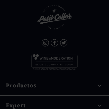
Productos
Vino tinto
Expert
Vino blanco