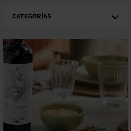
CATEGORÍAS
ACTUALIDAD
COCTELERÍA
LIFESTYLE
GASTRONOMÍA
VINOS
EXPERT