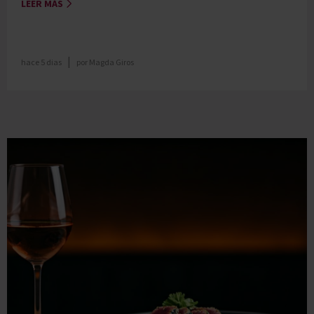
LEER MÁS
|
hace 5 dias
por
Magda Giros