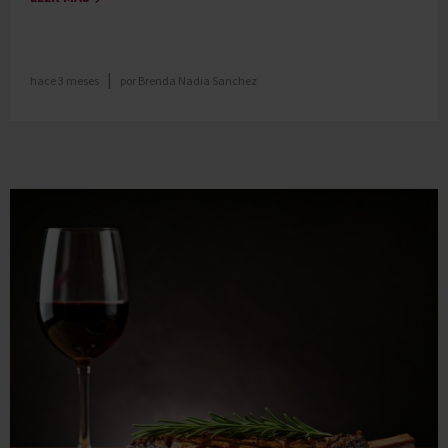
|
hace 3 meses
por
Brenda Nadia Sanchez