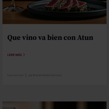
Que vino va bien con Atun
LEER MÁS
|
hace un mes
por
Brenda Nadia Sanchez