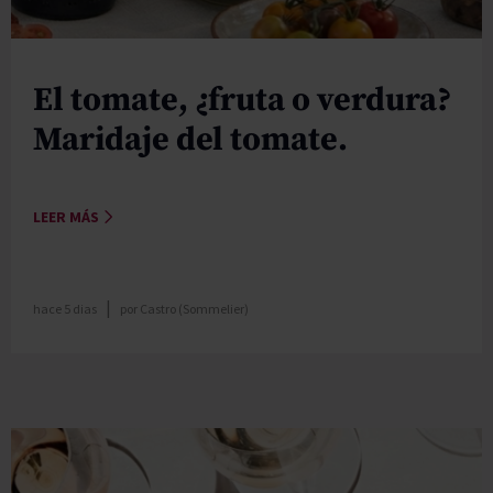
DO
UVA
El tomate, ¿fruta o verdura?
ENVEJECIMIENTO
Maridaje del tomate.
BODEGAS
LEER MÁS
TIPO
PREMIOS
|
hace 5 dias
por
Castro (Sommelier)