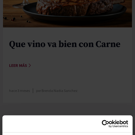
Que vino va bien con Carne
LEER MÁS
|
hace 3 meses
por
Brenda Nadia Sanchez