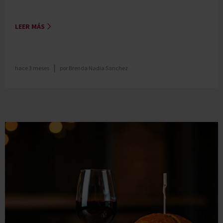
LEER MÁS
|
hace 3 meses
por
Brenda Nadia Sanchez