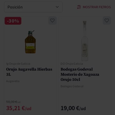
MOSTRAR FILTROS
Ordenar por
-30%
Ig Orujo de Galicia
DO Orujo Galicia
Orujo Augavella Hierbas
Bodegas Godeval
3L
Mosterio de Xagoaza
Orujo 50cl
Augavella
Bodegas Godeval
Precio normal
50,30 €
Precio especial
35,21 €
19,00 €