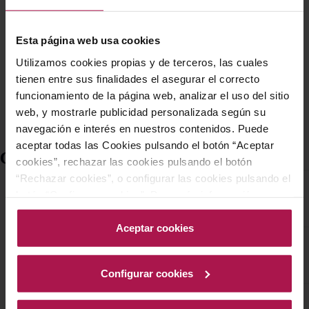
AÑADIR
AÑADIR
Esta página web usa cookies
Utilizamos cookies propias y de terceros, las cuales
tienen entre sus finalidades el asegurar el correcto
funcionamiento de la página web, analizar el uso del sitio
web, y mostrarle publicidad personalizada según su
navegación e interés en nuestros contenidos. Puede
aceptar todas las Cookies pulsando el botón “Aceptar
Comprar Orujo
cookies”, rechazar las cookies pulsando el botón
Descubre todo lo que
“Rechazar cookies”, o configurar las cookies pulsando el
necesitas saber sobre
botón “Configurar cookies”. Para más información
¿Qué es el orujo?
el orujo
acceda a nuestra Política de Cookies.Para más
información acceda a nuestra
Política de Cookies
.
Aceptar cookies
El orujo, también conocido
¿Cómo se elabora el
como aguardiente de orujo,
orujo?
es la
bebida alcohólica
Configurar cookies
destilada
procedente del
El proceso de
destilación
hollejo de uva.
¿Existen diferentes
del orujo se desarrolla en