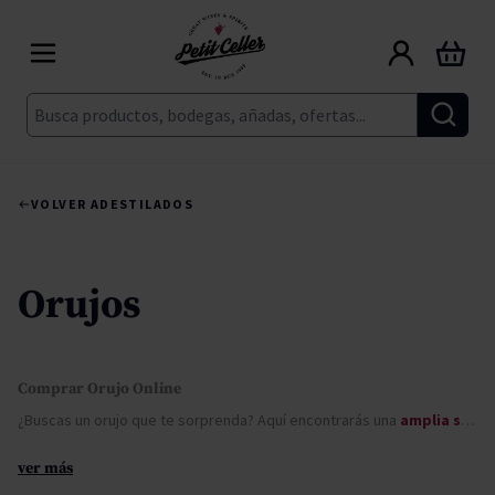
Ir al contenido
Carrito
Buscar
VOLVER A
DESTILADOS
Orujos
Comprar Orujo Online
¿Buscas un orujo que te sorprenda? Aquí encontrarás una
amplia selección de orujos
ver más