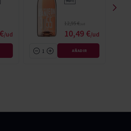
90
Pe
rmal
Precio normal
12,95 €
o especial
Precio especial
 €
10,49 €
R
AÑADIR