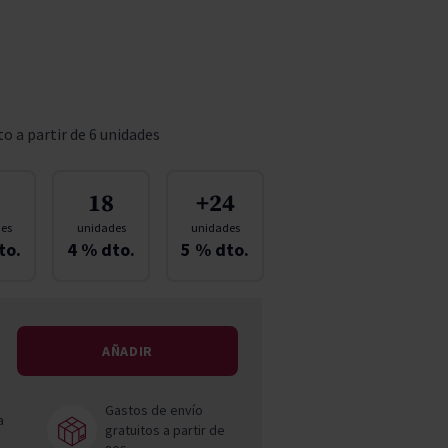
Pascal Jolivet
Vega Sicilia
o a partir de 6 unidades
18
+24
es
unidades
unidades
to.
4
% dto.
5
% dto.
AÑADIR
Gastos de envío
a
gratuitos a partir de