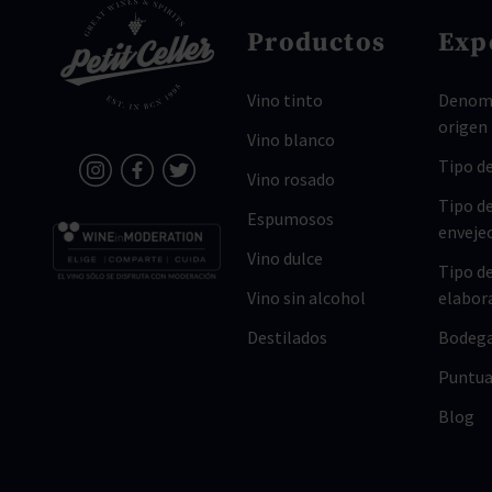
Productos
Exp
Vino tinto
Denomi
origen
Vino blanco
Tipo de
Vino rosado
Tipo d
Espumosos
enveje
Vino dulce
Tipo d
Vino sin alcohol
elabor
Destilados
Bodeg
Puntua
Blog