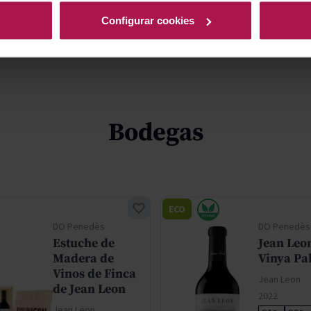
Configurar cookies
Bodegas
ECO
DO Penedès
DO Penedès
Estuche de
Jean Leo
Madera de
Vinya Pa
Vinos de Finca
Jean Leon
de Jean Leon
2022
Jean Leon