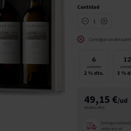
don
ndy
French Bloom
Cantidad
Pago del Cielo
entials
Valduero
Consigue un descuent
6
12
unidades
unidad
2
% dto.
3
% d
49,15 €
/ud
IVA INCLUÍDO
Entrega estimad
entre el
y el