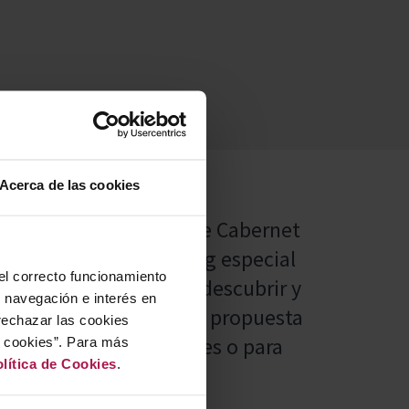
Acerca de las cookies
tella de Vinya Le Havre Cabernet
hardonnay. Un packaging especial
 el correcto funcionamiento
la bodega, ideal para descubrir y
u navegación e interés en
na misma selección. Una propuesta
rechazar las cookies
r en ocasiones especiales o para
r cookies”. Para más
lítica de Cookies
.