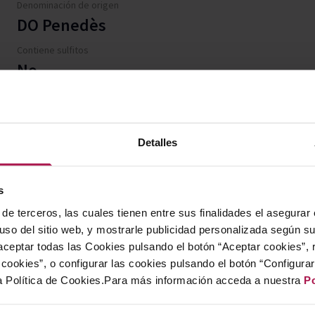
Denominación de origen
DO Penedès
Contiene sulfitos
No
Detalles
Estuche en formato libro que reúne una bo
s
Sauvignon Reserva y otra de Vinya Gigi C
de terceros, las cuales tienen entre sus finalidades el asegurar
que combina dos referencias singulares de 
 uso del sitio web, y mostrarle publicidad personalizada según s
disfrutar tanto tintos como blancos en u
ceptar todas las Cookies pulsando el botón “Aceptar cookies”, 
cuidada y versátil, perfecta para comparti
cookies”, o configurar las cookies pulsando el botón “Configura
a Política de Cookies.Para más información acceda a nuestra
Po
regalar.