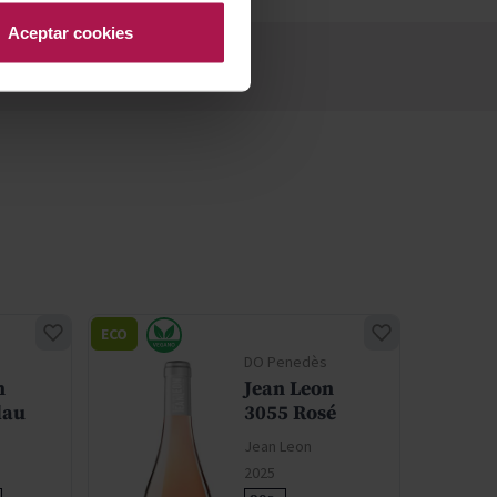
Aceptar cookies
ECO
ECO
DO Penedès
n
Jean Leon
lau
3055 Rosé
Jean Leon
2025