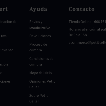
ert
Ayuda
Contacto
nación de
Envíos y
Tienda Online
-
666 161
seguimiento
Horario atención al púb
De 9h a 15h.
 uva
Devoluciones
ecommerce@petitcell
e
Proceso de
cimiento
compra
e
Condiciones de
ación
compra
as
Mapa del sitio
ciones
Opiniones Petit
Celler
Sobre Petit
Celler