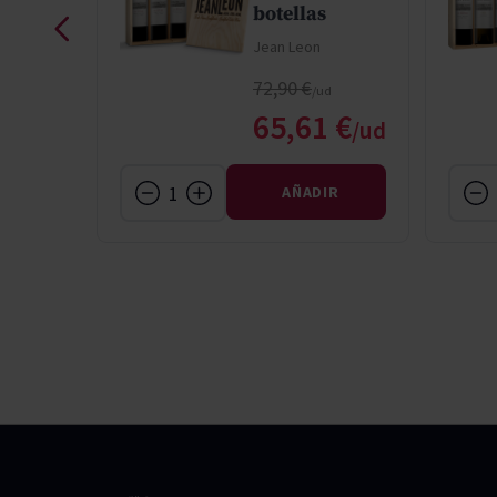
botellas
Jean Leon
Precio normal
72,90 €
Precio especial
 €
65,61 €
IR
AÑADIR