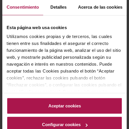
estilo contemporáneo. Elaborado con las variedades
Consentimiento
Detalles
Acerca de las cookies
Petit Verdot y Merlot, expresa el lado más joven y
accesible de los tintos complejos de la bodega y se
Esta página web usa cookies
integra en su gama más fresca y atrevida, concebida
Utilizamos cookies propias y de terceros, las cuales
como homenaje a Jean Leon y a sus orígenes. El
tienen entre sus finalidades el asegurar el correcto
número 3055 hace referencia a la licencia de taxista
funcionamiento de la página web, analizar el uso del sitio
que el fundador tuvo en Nueva York, aportando una
web, y mostrarle publicidad personalizada según su
historia singular a un pack pensado para ocasiones
navegación e interés en nuestros contenidos. Puede
aceptar todas las Cookies pulsando el botón “Aceptar
especiales y para regalo.
cookies”, rechazar las cookies pulsando el botón
“Rechazar cookies”, o configurar las cookies pulsando el
Gastronomía
botón “Configurar cookies”. Para más información
acceda a nuestra Política de Cookies.Para más
información acceda a nuestra
Política de Cookies
.
Aceptar cookies
Gracias a su versatilidad, este vino armoniza
perfectamente tanto con recetas de pescado como de
Configurar cookies