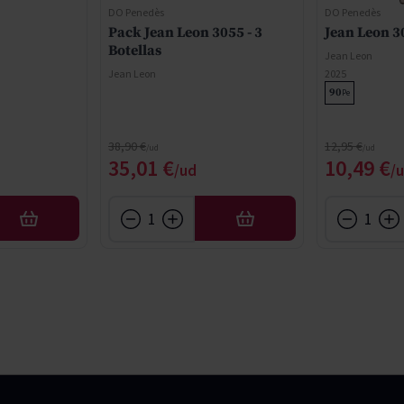
DO Penedès
DO Penedès
Pack Jean Leon 3055 - 3
Jean Leon 3
Botellas
Jean Leon
Jean Leon
2025
90
Pe
Precio normal
Precio normal
38,90 €
12,95 €
cial
Precio especial
Precio e
35,01 €
10,49 €
AÑADIR
AÑADIR