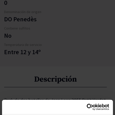
0
Denominación de origen
DO Penedès
Contiene sulfitos
No
Temperatura de servicio
Entre 12 y 14º
Descripción
Pack de dos botellas de Jean Leon 3055 Petit Verdot -
Merlot, un tinto ecológico de la D.O. Penedès que
combina carácter sensual, textura aterciopelada y