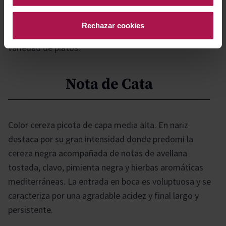
carne, destacando especialmente en maridajes con
bacalao acompañado de pisto. Su perfil gastronómico
Rechazar cookies
lo convierte en una opción ideal para realzar una amplia
variedad de platos.
Nota de Cata
Color cereza picota de capa media alta. En nariz
destaca por su gran intensidad donde predomi la
cereza negra acompañada de notas de avellana
tostada, clavo, pimienta negra y hierbas aromáticas
mediterráneas. La entrada en boca es voluptuosa y se
caracteriza por una agradable acidez y final largo y
persistente.