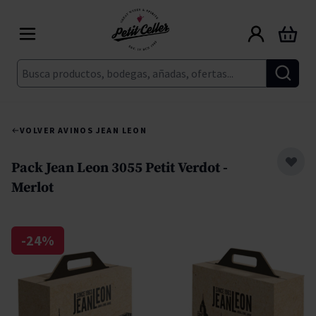
Ir al contenido
Carrito
Buscar
VOLVER A
VINOS JEAN LEON
Pack Jean Leon 3055 Petit Verdot -
Merlot
-24%