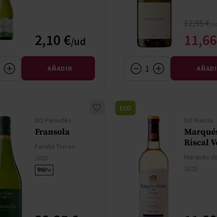
Precio n
12,95 €
Preci
2,10 €
11,66
AÑADIR
AÑAD
ECO
DO Penedès
DO Rueda
Fransola
Marqués
Riscal V
Familia Torres
Marqués de
2025
2025
90
Pe