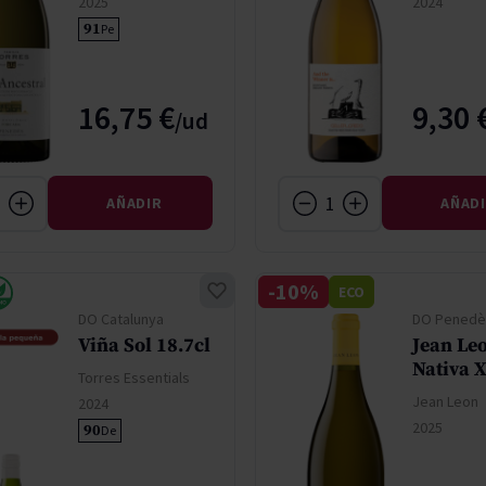
2025
2024
91
Pe
16,75 €
9,30 
AÑADIR
AÑAD
-10%
ECO
DO Catalunya
DO Penedè
Viña Sol 18.7cl
Jean Le
Nativa X
Torres Essentials
Jean Leon
2024
2025
90
De