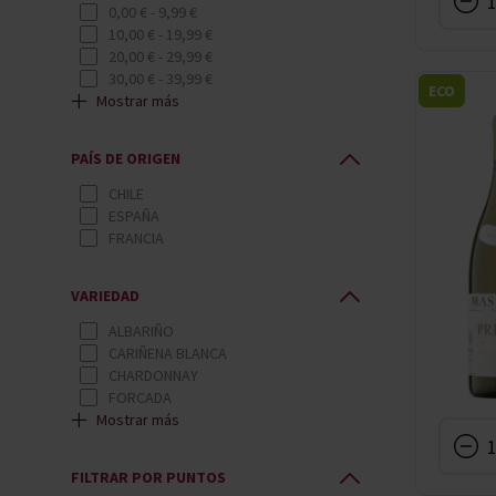
DO RUEDA
0,00 €
-
9,99 €
DO RÍAS BAIXAS
10,00 €
-
19,99 €
DO TERRA ALTA
20,00 €
-
29,99 €
DOQ PRIORAT
30,00 €
-
39,99 €
ECO
SIN DENOMINACION ORIGEN
Mostrar más
50,00 €
-
59,99 €
VALLE CENTRAL
80,00 €
-
89,99 €
VALLE DE CASABLANCA
110,00 €
-
119,99 €
PAÍS DE ORIGEN
VALLE DEL CURICÓ
160,00 €
Y SUPERIOR
CHILE
ESPAÑA
FRANCIA
VARIEDAD
ALBARIÑO
CARIÑENA BLANCA
CHARDONNAY
FORCADA
Mostrar más
GARNACHA BLANCA
GARNACHA NEGRA
GEWÜRZTRAMINER
FILTRAR POR PUNTOS
MACABEO