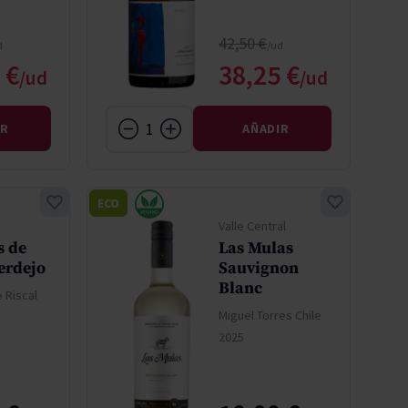
ormal
Precio normal
42,50 €
o especial
Precio especial
 €
38,25 €
IR
AÑADIR
ECO
Valle Central
 de
Las Mulas
erdejo
Sauvignon
Blanc
 Riscal
Miguel Torres Chile
2025