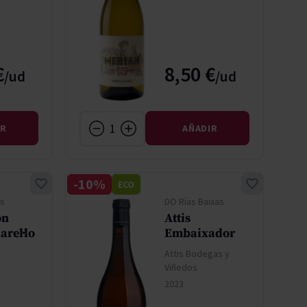
€
8,50 €
IR
AÑADIR
-10%
ECO
s
DO Rías Baixas
on
Attis
arel·lo
Embaixador
Attis Bodegas y
Viñedos
2023