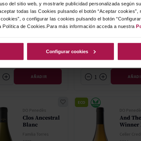
Casa Rojo
 uso del sitio web, y mostrarle publicidad personalizada según s
Oriol Rossell
2022
ceptar todas las Cookies pulsando el botón “Aceptar cookies”, 
2025
cookies”, o configurar las cookies pulsando el botón “Configura
a Política de Cookies.Para más información acceda a nuestra
Po
Precio n
9,10 €
Configurar cookies
Preci
9,95 €
6,37 
AÑADIR
AÑAD
ECO
DO Penedès
DO Penedè
Clos Ancestral
And Th
Blanc
Winner 
Familia Torres
Celler Cre