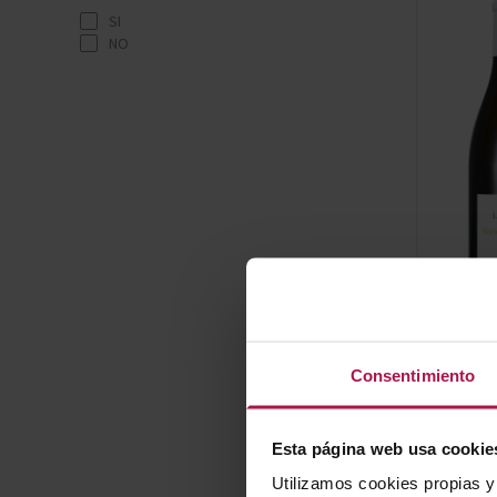
JEAN LEON
SI
MARQUÉS DE RISCAL
NO
MAS D'EN GIL
MESTRATGE - VINS IDENTITARIS
MIGUEL TORRES CHILE
ORIOL ROSSELL
SERRA & BARCELÓ
THUNDER WINE MAKERS
TORRES ESSENTIALS
ÀNIMA MUNDI
Consentimiento
ECO
Esta página web usa cookie
Utilizamos cookies propias y 