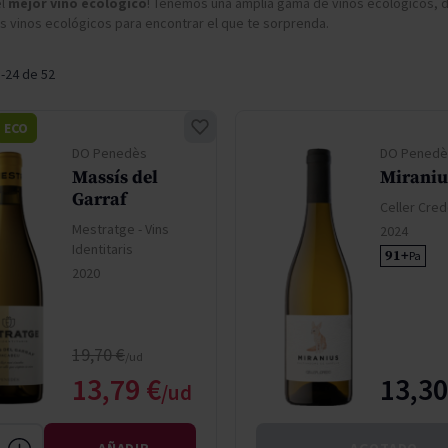
el
mejor vino ecológico
! Tenemos una amplia gama de vinos ecológicos, d
don
ndy
French Bloom
s vinos ecológicos para encontrar el que te sorprenda.
Pago del Cielo
entials
Valduero
1
-
24
de
52
ECO
DO Penedès
DO Penedè
Massís del
Miraniu
Garraf
Celler Cre
Mestratge - Vins
2024
Identitaris
91+
Pa
2020
Precio normal
19,70 €
Precio especial
13,79 €
13,30