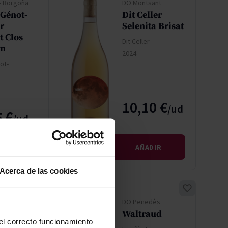
- Borgoña
DO Montsant
Génot-
Dit Celler
r
Selenita Brisat
t Clos
Dit Celler
in
2024
ot-
10,10 €
 €
IR
AÑADIR
Acerca de las cookies
ECO
DO Penedès
cha
Waltraud
 el correcto funcionamiento