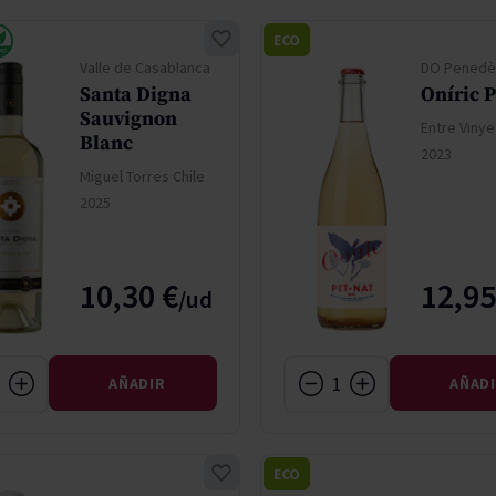
ECO
Valle de Casablanca
DO Penedè
Santa Digna
Oníric P
Sauvignon
Entre Vinye
Blanc
2023
Miguel Torres Chile
2025
10,30 €
12,95
AÑADIR
AÑAD
ECO