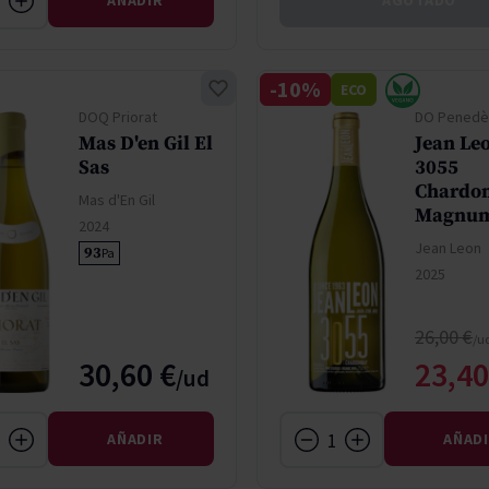
AÑADIR
AGOTADO
-10%
ECO
DOQ Priorat
DO Penedè
Mas D'en Gil El
Jean Le
Sas
3055
Chardo
Mas d'En Gil
Magnu
2024
Jean Leon
93
Pa
2025
Precio n
26,00 €
Preci
30,60 €
23,40
AÑADIR
AÑAD