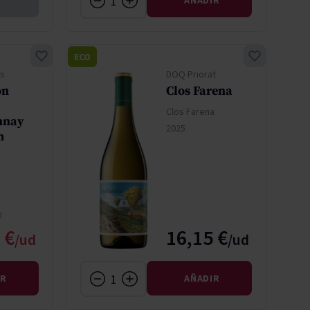
AÑADIR
ECO
s
DOQ Priorat
on
Clos Farena
Clos Farena
nnay
2025
m
ormal
o especial
 €
16,15 €
IR
AÑADIR