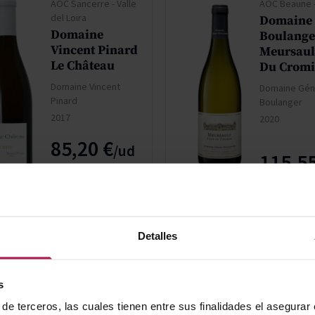
AOC Sancerre - Valle
AOC Beaune 
del Loira
Domaine 
Domaine
Boulange
Vincent Pinard
Meursaul
Le Château
Du Crom
Domaine Vincent
Domaine Gén
Pinard
Boulanger
2017
2020
85,20 €
115,55
AÑADIR
AÑAD
Detalles
-30%
ECO
DO Penedès
DO Rueda
s
Oriol Rossell
La Gaba
de terceros, las cuales tienen entre sus finalidades el asegurar
Virolet