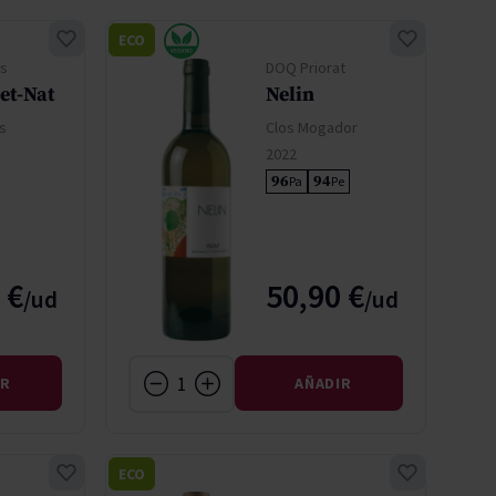
ECO
s
DOQ Priorat
et-Nat
Nelin
s
Clos Mogador
2022
96
94
Pa
Pe
 €
50,90 €
IR
AÑADIR
ECO