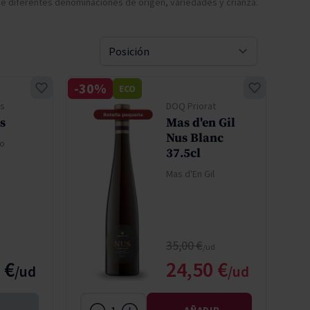
e diferentes denominaciones de origen, variedades y crianza.
Pascal Jolivet
Vega Sicilia
Ordenar 
-30%
ECO
s
DOQ Priorat
s
Mas d'en Gil
Nus Blanc
do
37.5cl
Mas d'En Gil
Precio normal
35,00 €
Precio especial
 €
24,50 €