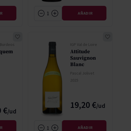
IR
AÑADIR
 Burdeos
IGP Val de Loire
yquem
Attitude
Sauvignon
m
Blanc
Pascal Jolivet
2025
19,20 €
 €
IR
AÑADIR