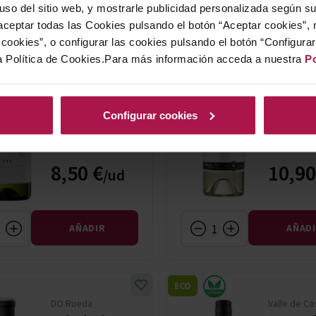
 uso del sitio web, y mostrarle publicidad personalizada según s
ECO
ceptar todas las Cookies pulsando el botón “Aceptar cookies”, 
DO Catalunya
Valle Centr
cookies”, o configurar las cookies pulsando el botón “Configura
Magnetic
Las Mul
Blanco
Sauvig
a Política de Cookies.Para más información acceda a nuestra
Po
Blanc
Torres Essentials
Miguel Torr
2025
2025
Configurar cookies
8,50 €
10,90
AÑADIR
AÑAD
ECO
DO Rueda
Valle de C