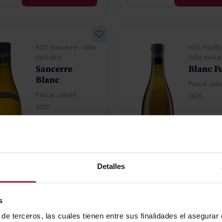
AOC Sancerre - Valle
AOC Pouill
del Loira
Valle del Lo
Sancerre
Blanc F
Blanc
Pascal Joli
Pascal Jolivet
2025
2025
33,40 €
34,70
Detalles
AÑADIR
AÑAD
s
de terceros, las cuales tienen entre sus finalidades el asegurar