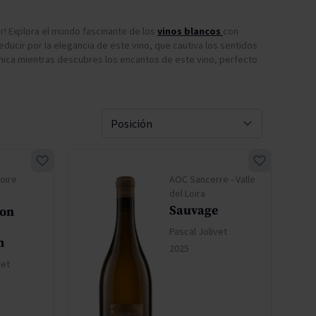
Pascal Jolivet
er! Explora el mundo fascinante de los
vinos blancos
con
seducir por la elegancia de este vino, que cautiva los sentidos
Vega Sicilia
nica mientras descubres los encantos de este vino, perfecto
Ordenar 
Loire
AOC Sancerre - Valle
del Loira
Sauvage
non
Pascal Jolivet
m
2025
vet