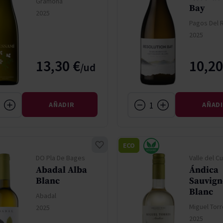
Gramona
Bay
2025
Pagos Del 
2025
13,30 €
10,20
AÑADIR
AÑAD
ECO
DO Pla De Bages
Valle del C
Abadal Alba
Ándica
Blanc
Sauvig
Blanc
Abadal
Miguel Torr
2025
2025