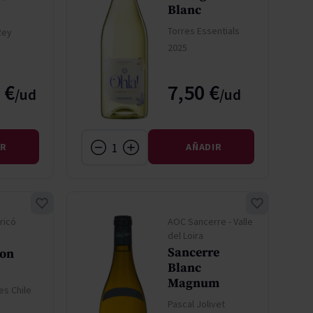
Blanc
Torres Essentials
Rey
2025
 €
7,50 €
IR
AÑADIR
uricó
AOC Sancerre - Valle
del Loira
Sancerre
non
Blanc
Magnum
es Chile
Pascal Jolivet