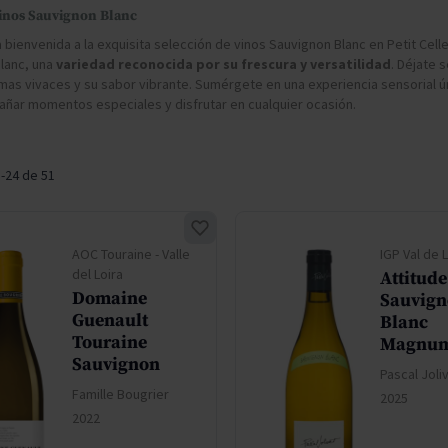
don
ndy
French Bloom
inos Sauvignon Blanc
Pago del Cielo
 bienvenida a la exquisita selección de vinos Sauvignon Blanc en Petit Cell
lanc, una
variedad reconocida por su frescura y versatilidad
. Déjate 
entials
Valduero
mas vivaces y su sabor vibrante. Sumérgete en una experiencia sensorial ú
ñar momentos especiales y disfrutar en cualquier ocasión.
1
-
24
de
51
AOC Touraine - Valle
IGP Val de 
del Loira
Attitude
Domaine
Sauvig
Guenault
Blanc
Touraine
Magnu
Sauvignon
Pascal Joli
Famille Bougrier
2025
2022