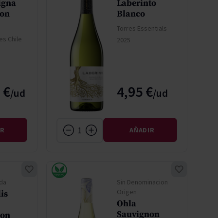
igna
Laberinto
non
Blanco
Torres Essentials
es Chile
2025
 €
4,95 €
IR
AÑADIR
da
Sin Denominacion
Origen
lis
Ohla
Sauvignon
ion