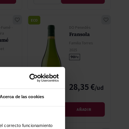
ECO
y-Fumé -
DO Penedès
ira
Fransola
umé
Familia Torres
vet
2025
90
Pe
 €
28,35 €
Acerca de las cookies
IR
AÑADIR
 el correcto funcionamiento