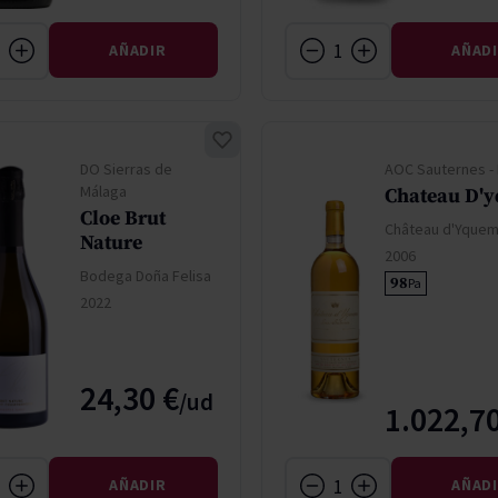
AÑADIR
AÑAD
DO Sierras de
AOC Sauternes -
Málaga
Chateau D'
Cloe Brut
Château d'Yque
Nature
2006
Bodega Doña Felisa
98
Pa
2022
24,30 €
1.022,70
AÑADIR
AÑAD