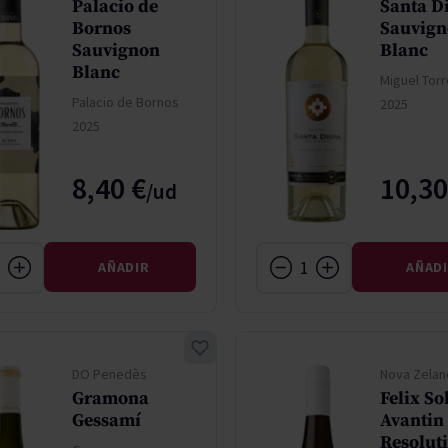
Palacio de
Santa D
Bornos
Sauvig
Sauvignon
Blanc
Blanc
Miguel Torr
Palacio de Bornos
2025
2025
8,40 €
10,30
AÑADIR
AÑAD
DO Penedès
Nova Zelan
Gramona
Felix So
Gessamí
Avantin
Resolut