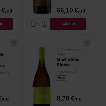
 €
66,10 €
IR
AÑADIR
Sin Denominacion
Origen
 de
Mucho Más
Blanco
ce
Pagos Del Rey
 Bornos
90
Ja
€
8,70 €