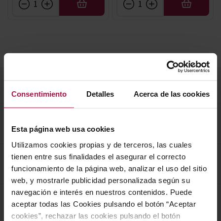
AÑADIR
AÑADIR
Consentimiento
Detalles
Acerca de las cookies
¿Qué es un vino joven?
Esta página web usa cookies
Utilizamos cookies propias y de terceros, las cuales
Son los denominados vinos del año o sin crianza, indicados
tienen entre sus finalidades el asegurar el correcto
para consumir en el año en el que han sido vendimiados o
¿Qué diferencia hay entre un vino joven y crianza?
funcionamiento de la página web, analizar el uso del sitio
siguiente.
web, y mostrarle publicidad personalizada según su
A diferencia de los vinos jóvenes, en los casos de los
vinos
navegación e interés en nuestros contenidos. Puede
con crianza
, éstos pasan por barricas de roble para su
¿Cuánto tiempo o años tiene el vino joven?
aceptar todas las Cookies pulsando el botón “Aceptar
evolución y envejecimiento, y eso hace que desarrollen los
cookies”, rechazar las cookies pulsando el botón