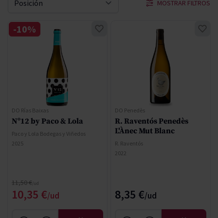
MOSTRAR FILTROS
Ordenar por
-10%
DO Rías Baixas
DO Penedès
Nº12 by Paco & Lola
R. Raventós Penedès
L'Ànec Mut Blanc
Paco y Lola Bodegas y Viñedos
2025
R. Raventós
2022
Precio normal
11,50 €
Precio especial
10,35 €
8,35 €