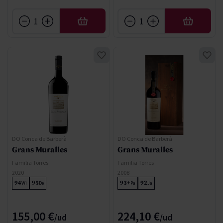
AÑADIR
AÑADIR
DO Conca de Barberà
DO Conca de Barberà
Grans Muralles
Grans Muralles
Familia Torres
Familia Torres
2020
2008
94
95
93+
92
Wi
De
Pa
Ja
155,00 €
224,10 €