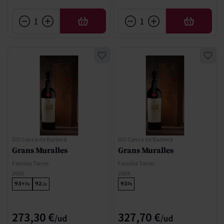
AÑADIR
AÑADIR
DO Conca de Barberà
DO Conca de Barberà
Grans Muralles
Grans Muralles
Familia Torres
Familia Torres
2006
2004
93+
92
93
Pa
Ja
Pe
273,30 €
327,70 €