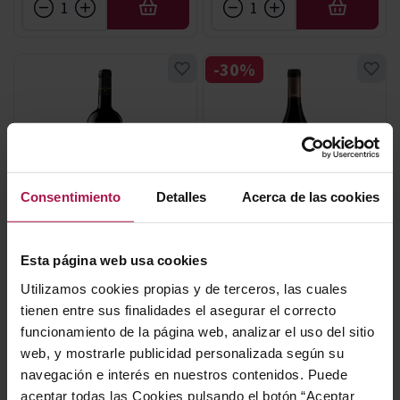
AÑADIR
AÑADIR
-30%
Consentimiento
Detalles
Acerca de las cookies
DO Conca de Barberà
DO Yecla
Grans Muralles Magnum
Santa
Esta página web usa cookies
Familia Torres
Bodegas Castaño
2016
2017
Utilizamos cookies propias y de terceros, las cuales
94
94
92
Pe
Wi
Pe
tienen entre sus finalidades el asegurar el correcto
funcionamiento de la página web, analizar el uso del sitio
Precio normal
14,49 €
web, y mostrarle publicidad personalizada según su
Precio especial
326,00 €
10,14 €
navegación e interés en nuestros contenidos. Puede
aceptar todas las Cookies pulsando el botón “Aceptar