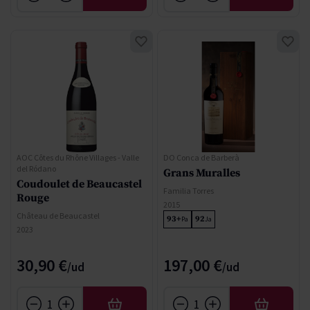
AOC Côtes du Rhône Villages - Valle
DO Conca de Barberà
del Ródano
Grans Muralles
Coudoulet de Beaucastel
Familia Torres
Rouge
2015
Château de Beaucastel
93+
92
Pa
Ja
2023
30,90 €
197,00 €
AÑADIR
AÑADIR