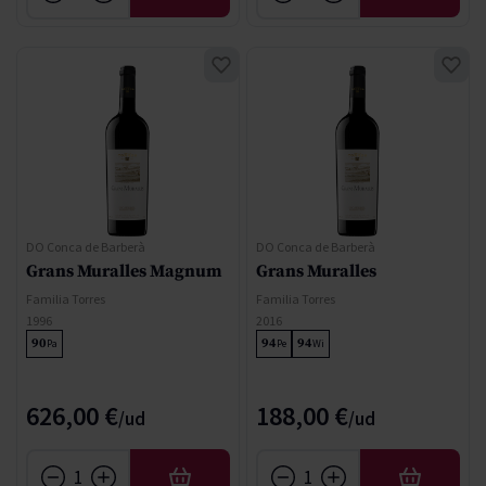
DO Conca de Barberà
DO Conca de Barberà
Grans Muralles Magnum
Grans Muralles
Familia Torres
Familia Torres
1996
2016
90
94
94
Pa
Pe
Wi
626,00 €
188,00 €
AÑADIR
AÑADIR