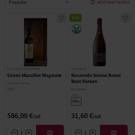
MOSTRAR FILTROS
Ordenar por
ECO
DO Conca de Barberà
Corpinnat
Grans Muralles Magnum
Recaredo Intens Rosat
Brut Nature
Familia Torres
2005
Recaredo
2022
93
Pa
586,00 €
31,60 €
AÑADIR
AÑADIR