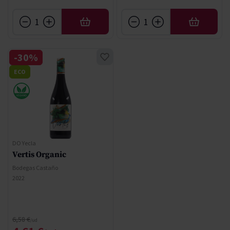
AÑADIR
AÑADIR
-30%
ECO
DO Yecla
Vertis Organic
Bodegas Castaño
2022
Precio normal
6,58 €