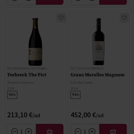
Sin Denominacion Origen
DO Conca de Barberà
Torbreck The Pict
Grans Muralles Magnum
Torbreck Vintners
Familia Torres
2006
2014
92
93
Pa
Pe
213,10 €
452,00 €
AÑADIR
AÑADIR