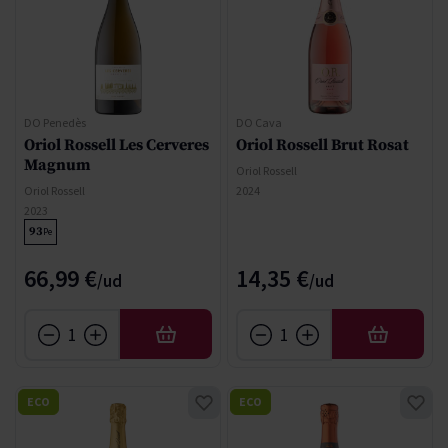
DO Penedès
DO Cava
Oriol Rossell Les Cerveres
Oriol Rossell Brut Rosat
Magnum
Oriol Rossell
Oriol Rossell
2024
2023
93
Pe
66,99 €
14,35 €
AÑADIR
AÑADIR
ECO
ECO