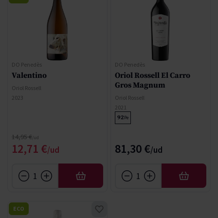
DO Penedès
DO Penedès
Valentino
Oriol Rossell El Carro
Gros Magnum
Oriol Rossell
2023
Oriol Rossell
2021
92
Pe
Precio normal
14,95 €
Precio especial
12,71 €
81,30 €
AÑADIR
AÑADIR
ECO