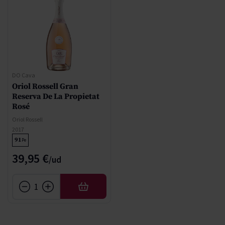
DO Cava
Oriol Rossell Gran
Reserva De La Propietat
Rosé
Oriol Rossell
2017
91
Pe
39,95 €
AÑADIR