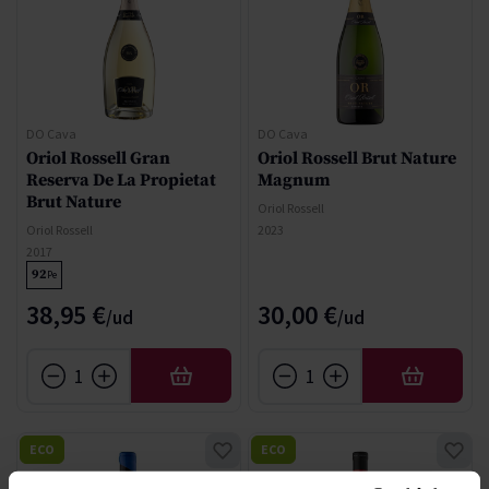
DO Cava
DO Cava
Oriol Rossell Gran
Oriol Rossell Brut Nature
Reserva De La Propietat
Magnum
Brut Nature
Oriol Rossell
Oriol Rossell
2023
2017
92
Pe
38,95 €
30,00 €
AÑADIR
AÑADIR
ECO
ECO