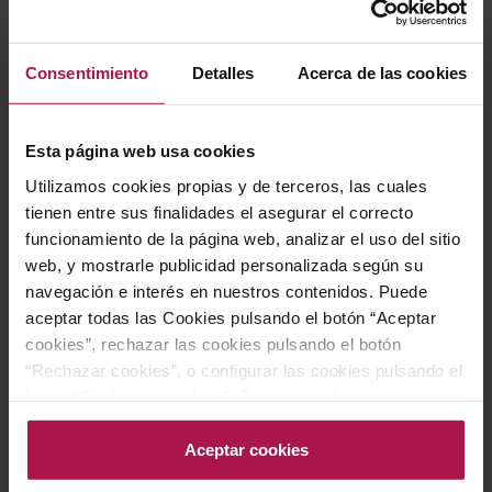
Consentimiento
Detalles
Acerca de las cookies
DO Penedès
DO Penedès
Esta página web usa cookies
Oriol Rossell Ou de Paó
Oriol Rossell El Carro
Utilizamos cookies propias y de terceros, las cuales
Gros
Oriol Rossell
tienen entre sus finalidades el asegurar el correcto
2024
Oriol Rossell
funcionamiento de la página web, analizar el uso del sitio
2022
web, y mostrarle publicidad personalizada según su
navegación e interés en nuestros contenidos. Puede
15,80 €
27,50 €
aceptar todas las Cookies pulsando el botón “Aceptar
cookies”, rechazar las cookies pulsando el botón
“Rechazar cookies”, o configurar las cookies pulsando el
AÑADIR
AÑADIR
botón “Configurar cookies”. Para más información
acceda a nuestra Política de Cookies.Para más
información acceda a nuestra
Política de Cookies
.
Aceptar cookies
ECO