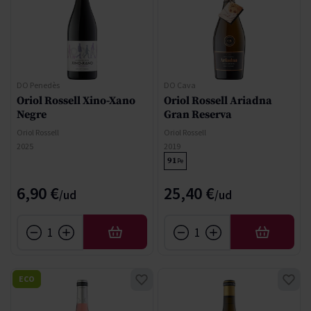
DO Penedès
DO Cava
Oriol Rossell Xino-Xano
Oriol Rossell Ariadna
Negre
Gran Reserva
Oriol Rossell
Oriol Rossell
2025
2019
91
Pe
6,90 €
25,40 €
AÑADIR
AÑADIR
ECO