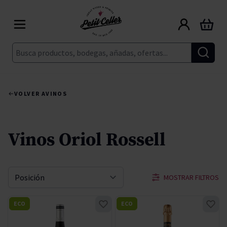
Ir al contenido
Carrito
Buscar
VOLVER A
VINOS
Vinos Oriol Rossell
MOSTRAR FILTROS
Ordenar por
ECO
ECO