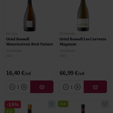
DO Cava
DO Penedès
Oriol Rossell
Oriol Rossell Les Cerveres
Menaixatruá Brut Nature
Magnum
Oriol Rossell
Oriol Rossell
2022
2022
16,40 €
66,99 €
AÑADIR
AÑADIR
-15%
ECO
ECO