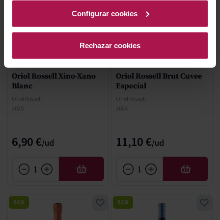
Configurar cookies
Rechazar cookies
DO Penedès
DO Cava
Oriol Rossell Xino-Xano
Oriol Rossell Brut Cuvee
Blanc
Especial
Oriol Rossell
Oriol Rossell
2025
2024
6,90 €
11,10 €
AÑADIR
AÑADIR
ECO
ECO