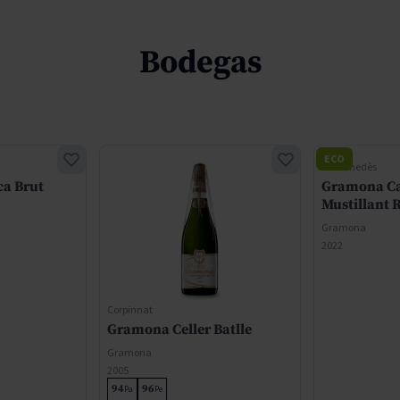
Bodegas
ECO
DO Penedès
a Brut
Gramona Ca
Mustillant 
Gramona
2022
Corpinnat
Gramona Celler Batlle
Gramona
2005
94
96
Pa
Pe