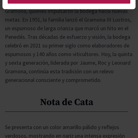
La tradición continuó con Pilar Batlle y Bartolomé
Gramona, quienes impulsaron la bodega hacia nuevas
metas. En 1951, la familia lanzó el Gramona III Lustros,
un espumoso de larga crianza que marcó un hito en el
Penedés. Tras décadas de esfuerzo y visión, la bodega
celebró en 2021 su primer siglo como elaboradores de
espumosos y 140 años como viticultores. Hoy, la quinta
y sexta generación, liderada por Jaume, Roc y Leonard
Gramona, continúa esta tradición con un relevo
generacional consciente y comprometido.
Nota de Cata
Se presenta con un color amarillo pálido y reflejos
verdosos, mostrando en nariz una intensa expresión