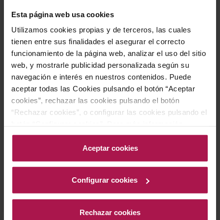
aceitunas o albahaca. Su frescura y amplitud en boca
Esta página web usa cookies
realzan los sabores de estos platos, aportando
Utilizamos cookies propias y de terceros, las cuales
equilibrio y elegancia a la experiencia gastronómica.
tienen entre sus finalidades el asegurar el correcto
funcionamiento de la página web, analizar el uso del sitio
web, y mostrarle publicidad personalizada según su
Historia bodega
navegación e interés en nuestros contenidos. Puede
aceptar todas las Cookies pulsando el botón “Aceptar
cookies”, rechazar las cookies pulsando el botón
“Rechazar cookies”, o configurar las cookies pulsando el
La historia de la familia Gramona comienza en 1850
botón “Configurar cookies”. Para más información
con Josep Batlle, quien trabajaba como bodeguero y
acceda a nuestra Política de Cookies.Para más
agricultor en los viñedos de la Plana, en el valle del río
información acceda a nuestra
Política de Cookies
.
Aceptar cookies
Noia. Durante la crisis de la filoxera, su hijo Pau Batlle
perfeccionó la elaboración de vinos con base de
Configurar cookies
xarel·lo, vendiéndolos a productores franceses de
espumosos. En 1881, Pau fundó el Celler Batlle y
adquirió los viñedos donde había trabajado su padre.
Rechazar cookies