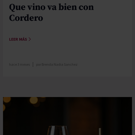
Que vino va bien con
Cordero
LEER MÁS
|
hace 3 meses
por
Brenda Nadia Sanchez