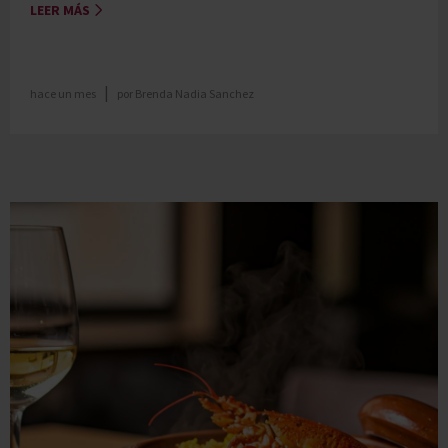
LEER MÁS
|
hace un mes
por
Brenda Nadia Sanchez