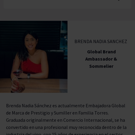
ACTUALIDAD
COCTELERÍA
BRENDA NADIA SANCHEZ
LIFESTYLE
Global Brand
Ambassador &
GASTRONOMÍA
Sommelier
VINOS
EXPERT
Brenda Nadia Sánchez es actualmente Embajadora Global
de Marca de Prestigio y Sumiller en Familia Torres.
DO
Graduada originalmente en Comercio Internacional, se ha
convertido en una profesional muy reconocida dentro de la
UVA
industria del vino, con 15 años de experiencia en el sector.