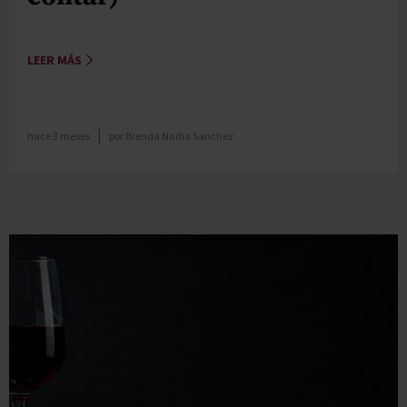
LEER MÁS
|
hace 3 meses
por
Brenda Nadia Sanchez