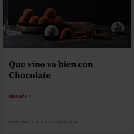
Que vino va bien con
Chocolate
LEER MÁS
|
hace 3 meses
por
Brenda Nadia Sanchez