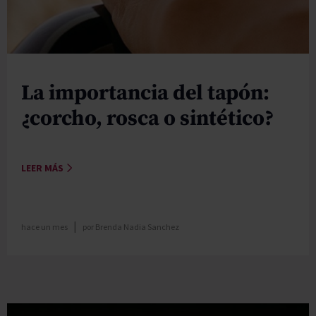
La importancia del tapón:
¿corcho, rosca o sintético?
LEER MÁS
|
hace un mes
por
Brenda Nadia Sanchez