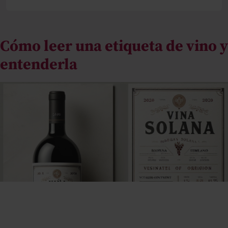
ACTUALIDAD
Cómo leer una etiqueta de vino y
COCTELERÍA
entenderla
LIFESTYLE
GASTRONOMÍA
VINOS
EXPERT
DO
UVA