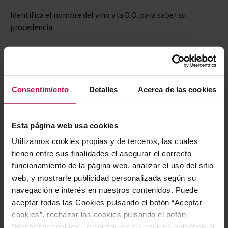
Identifica el nombre del vino y la D.O. para saber su
procedencia.
Busca la añada para conocer la edad del vino.
Lee las variedades de uva para anticipar el perfil aromático y
gustativo.
Consentimiento
Detalles
Acerca de las cookies
Revisa la graduación alcohólica para saber si es un vino
ligero o potente.
Esta página web usa cookies
Utilizamos cookies propias y de terceros, las cuales
Observa si hay certificaciones (ecológico, biodinámico,
tienen entre sus finalidades el asegurar el correcto
etc.).
funcionamiento de la página web, analizar el uso del sitio
web, y mostrarle publicidad personalizada según su
Consulta la bodega para valorar su reputación.
navegación e interés en nuestros contenidos. Puede
aceptar todas las Cookies pulsando el botón “Aceptar
Lee la contraetiqueta para información adicional sobre
cookies”, rechazar las cookies pulsando el botón
elaboración, maridaje o notas de cata.
“Rechazar cookies”, o configurar las cookies pulsando el