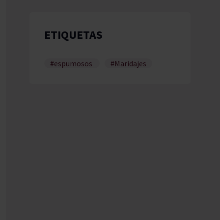
ETIQUETAS
#espumosos
#Maridajes