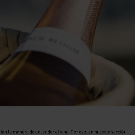
don
ndy
French Bloom
Pago del Cielo
entials
Valduero
an la manera de entender el vino. Por eso, en nuestra sección