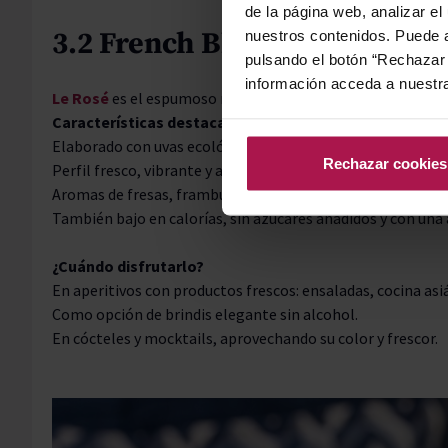
de la página web, analizar el
3.2 French Bloom Le Rosé 0.
nuestros contenidos. Puede a
pulsando el botón “Rechazar 
información acceda a nuestr
Le Rosé
es el espumoso rosado sin alcohol, probablemen
Características destacadas:
Elaborado con uvas ecológicas de Chardonnay y Pinot Noir
Rechazar cookies
Perfil fresco, vibrante y afrutado.
Aromas de fresas, frambuesas y notas florales delicadas (p
También bajo en calorías, sin azúcares añadidos y con un
¿Cuándo disfrutarlo?
En aperitivos con productos frescos: ensaladas, cocina asiá
Como opción de brindis elegante sin alcohol.
En cócteles y mocktails, aprovechando su color y frescor.