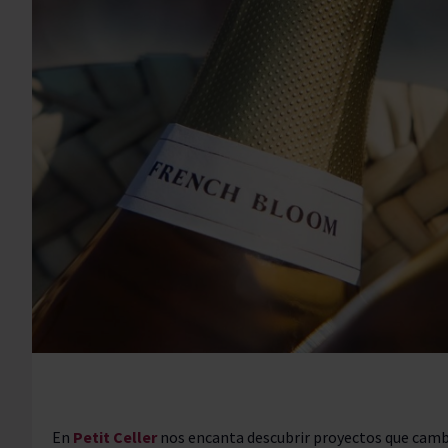
Secano interior
Pisco
Vodka
Moët Chan
Torres Bra
Paco y Lola
Padró & Co
Torres Brandy
Torres Ess
En
Petit Celler
nos encanta descubrir proyectos que cambi