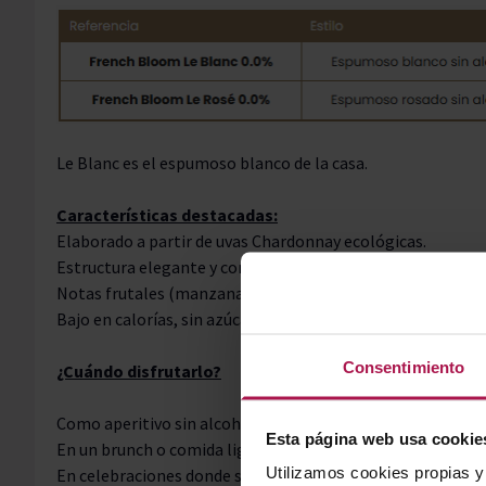
Le Blanc es el espumoso blanco de la casa.
Características destacadas:
Elaborado a partir de uvas Chardonnay ecológicas.
Estructura elegante y compleja, con una frescura vibrante
Notas frutales (manzana, pera, cítricos suaves) y una fina
Bajo en calorías, sin azúcares añadidos y, según ficha técni
Consentimiento
¿Cuándo disfrutarlo?
Como aperitivo sin alcohol.
Esta página web usa cookie
En un brunch o comida ligera.
Utilizamos cookies propias y 
En celebraciones donde se quiera brindar sin consumo de a