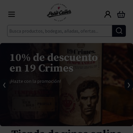
Ir al contenido
Carrito
Buscar
10% de descuento
en 19 Crimes
¡Hazte con la promoción!
❮
❯