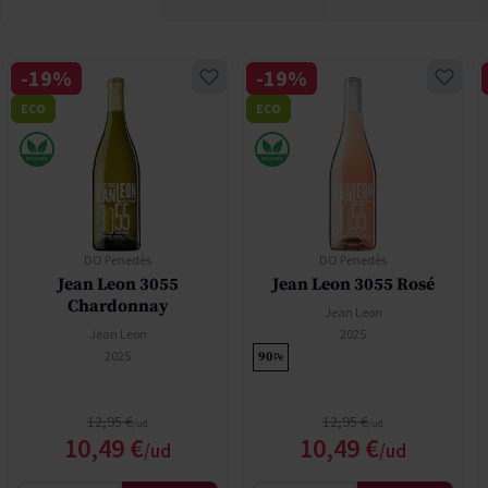
-19%
-19%
ECO
ECO
DO Penedès
DO Penedès
Jean Leon 3055
Jean Leon 3055 Rosé
Chardonnay
Jean Leon
Jean Leon
2025
2025
90
Pe
Precio normal
Precio normal
12,95 €
12,95 €
Precio especial
Precio especial
10,49 €
10,49 €