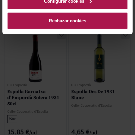
Configurar cookies
AÑADIR
AÑADIR
Rechazar cookies
DO Empordà
DO Empordà
Espolla Garnatxa
Espolla Des De 1931
d'Empordà Solera 1931
Blanc
50cl
Celler Cooperatiu d'Espolla
Celler Cooperatiu d'Espolla
92
Pe
15,85 €
4,65 €