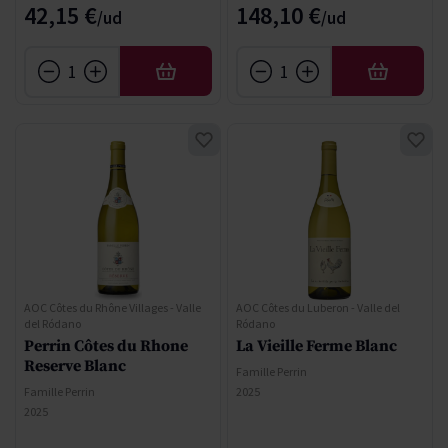
42,15 €
148,10 €
AÑADIR
AÑADIR
AOC Côtes du Rhône Villages - Valle
AOC Côtes du Luberon - Valle del
del Ródano
Ródano
Perrin Côtes du Rhone
La Vieille Ferme Blanc
Reserve Blanc
Famille Perrin
Famille Perrin
2025
2025