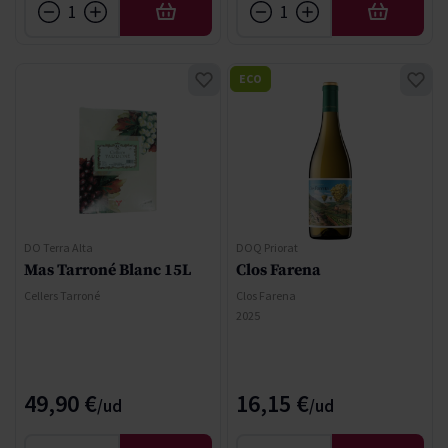
AÑADIR
AÑADIR
ECO
DO Terra Alta
DOQ Priorat
Mas Tarroné Blanc 15L
Clos Farena
Cellers Tarroné
Clos Farena
2025
49,90 €
16,15 €