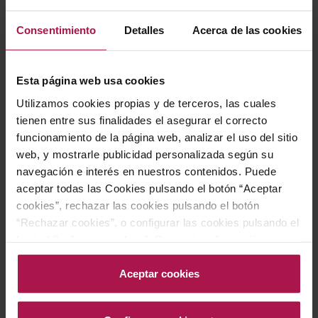
Consentimiento
Detalles
Acerca de las cookies
AÑADIR
AÑADIR
Esta página web usa cookies
Utilizamos cookies propias y de terceros, las cuales
tienen entre sus finalidades el asegurar el correcto
funcionamiento de la página web, analizar el uso del sitio
web, y mostrarle publicidad personalizada según su
navegación e interés en nuestros contenidos. Puede
aceptar todas las Cookies pulsando el botón “Aceptar
DOQ Priorat
DOC Rioja
cookies”, rechazar las cookies pulsando el botón
Mas d'en Gil Coma Blanca
Gómez Cruzado Blanco 2º
“Rechazar cookies”, o configurar las cookies pulsando el
Año
Mas d'En Gil
botón “Configurar cookies”. Para más información
2012
Gómez Cruzado
acceda a nuestra Política de Cookies.Para más
2024
93
Pa
información acceda a nuestra
Política de Cookies
.
Aceptar cookies
53,00 €
10,30 €