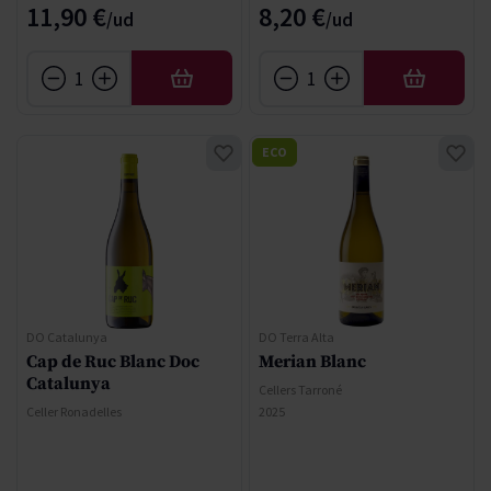
11,90 €
8,20 €
AÑADIR
AÑADIR
ECO
DO Catalunya
DO Terra Alta
Cap de Ruc Blanc Doc
Merian Blanc
Catalunya
Cellers Tarroné
Celler Ronadelles
2025