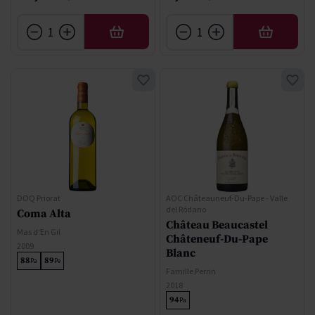
AÑADIR
AÑADIR
DOQ Priorat
AOC Châteauneuf-Du-Pape - Valle
del Ródano
Coma Alta
Château Beaucastel
Mas d'En Gil
Châteneuf-Du-Pape
2009
Blanc
88
89
Pa
Pe
Famille Perrin
2018
94
Pa