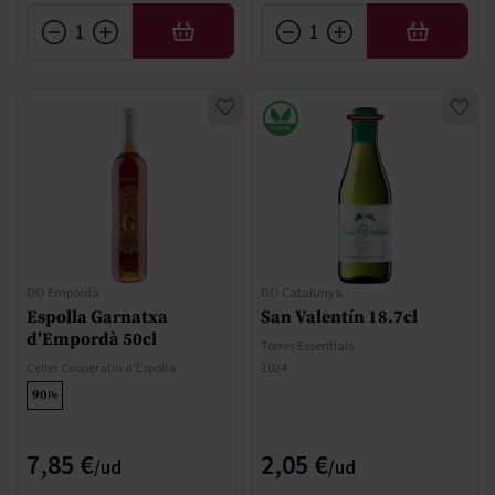
AÑADIR
AÑADIR
DO Empordà
DO Catalunya
Espolla Garnatxa
San Valentín 18.7cl
d'Empordà 50cl
Torres Essentials
Celler Cooperatiu d'Espolla
2024
90
Pe
7,85 €
2,05 €