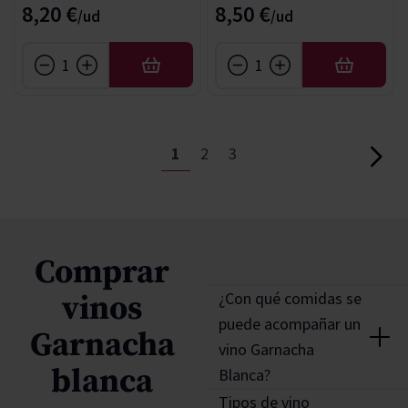
8,20 €
8,50 €
AÑADIR
AÑADIR
Página
Actualmente estás leyendo pág
Página
Página
1
2
3
Página
Comprar
¿Con qué comidas se
vinos
puede acompañar un
Garnacha
vino Garnacha
blanca
Blanca?
El vino Garnacha Blanca
Tipos de vino