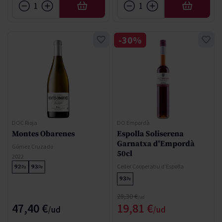
AÑADIR
AÑADIR
-30%
DOC Rioja
DO Empordà
Montes Obarenes
Espolla Soliserena
Garnatxa d'Empordà
Gómez Cruzado
50cl
2022
Celler Cooperatiu d'Espolla
92
93
Pa
Pe
93
Pe
Precio normal
28,30 €
Precio especial
47,40 €
19,81 €