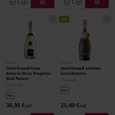
AÑADIR
AÑADIR
ECO
DO Cava
DO Cava
Oriol Rossell Gran
Oriol Rossell Ariadna
Reserva De La Propietat
Gran Reserva
Brut Nature
Oriol Rossell
Oriol Rossell
2019
2017
91
Pe
92
Pe
38,95 €
25,40 €