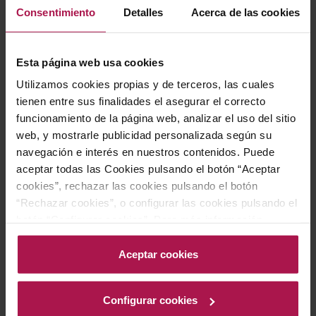
Consentimiento
Detalles
Acerca de las cookies
AÑADIR
AÑADIR
Esta página web usa cookies
Utilizamos cookies propias y de terceros, las cuales
tienen entre sus finalidades el asegurar el correcto
funcionamiento de la página web, analizar el uso del sitio
web, y mostrarle publicidad personalizada según su
navegación e interés en nuestros contenidos. Puede
aceptar todas las Cookies pulsando el botón “Aceptar
cookies”, rechazar las cookies pulsando el botón
DO Ribera del Duero
DO Ribera del Duero
“Rechazar cookies”, o configurar las cookies pulsando el
Valbuena 5º
Unico Reserva Especial
botón “Configurar cookies”. Para más información
Bodegas Vega Sicilia
Bodegas Vega Sicilia
acceda a nuestra Política de Cookies.Para más
2021
95
98
Pa
Pa
información acceda a nuestra
Política de Cookies
.
Aceptar cookies
96
97
Pa
Pe
180,00 €
640,60 €
Configurar cookies