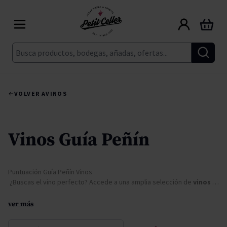
Ir al contenido
Carrito
Buscar
VOLVER A
VINOS
Vinos Guía Peñín
Puntuación Guía Peñín Vinos
¿Buscas el vino perfecto? Accede a una amplia selección de
vinos puntuados por la Guía Peñín
ver más