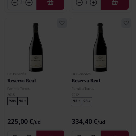
AÑADIR
AÑADIR
DO Penedès
DO Penedès
Reserva Real
Reserva Real
Familia Torres
Familia Torres
2015
2012
92
96
92
93
Pa
Pe
Pa
Pe
225,00 €
334,40 €