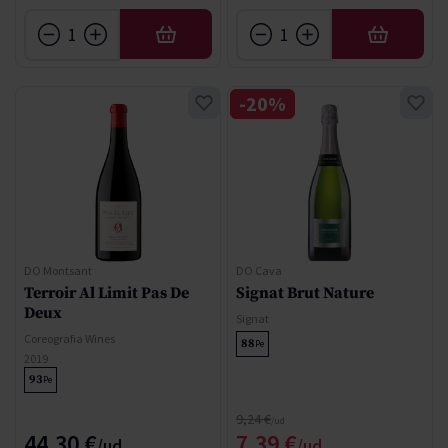
AÑADIR
AÑADIR
-20%
DO Montsant
DO Cava
Terroir Al Limit Pas De
Signat Brut Nature
Deux
Signat
Coreografia Wines
88
Pe
2019
93
Pe
Precio normal
9,24 €
Precio especial
44,30 €
7,39 €