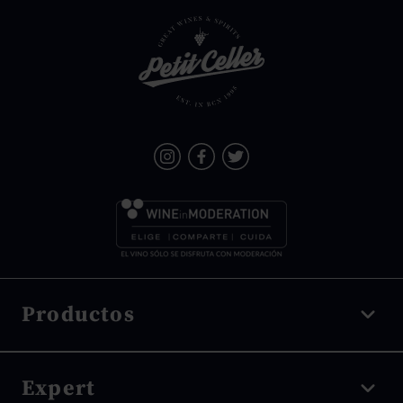
Productos
Vino tinto
Expert
Vino blanco