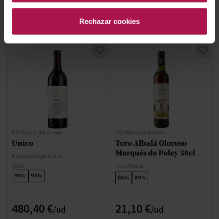
AGOTADO
AÑADIR
Rechazar cookies
DO Ribera del Duero
DO Montilla-Moriles
Unico
Toro Albalá Oloroso
Marqués de Poley 50cl
Bodegas Vega Sicilia
2016
Toro Albalá
99
95
Pa
Pe
86
89
Pa
Pe
480,40 €
21,10 €