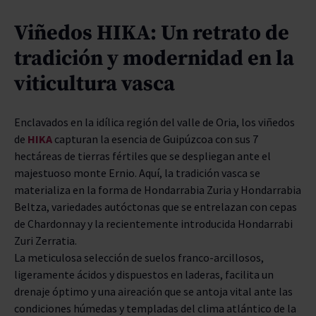
ENVEJECIMIENTO
Viñedos HIKA: Un retrato de
tradición y modernidad en la
BODEGAS
viticultura vasca
TIPO
Enclavados en la idílica región del valle de Oria, los viñedos
PREMIOS
de
HIKA
capturan la esencia de Guipúzcoa con sus 7
hectáreas de tierras fértiles que se despliegan ante el
majestuoso monte Ernio. Aquí, la tradición vasca se
materializa en la forma de Hondarrabia Zuria y Hondarrabia
Beltza, variedades autóctonas que se entrelazan con cepas
de Chardonnay y la recientemente introducida Hondarrabi
Zuri Zerratia.
La meticulosa selección de suelos franco-arcillosos,
ligeramente ácidos y dispuestos en laderas, facilita un
drenaje óptimo y una aireación que se antoja vital ante las
condiciones húmedas y templadas del clima atlántico de la