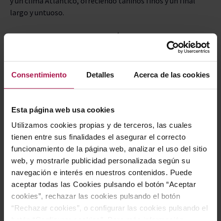
y un clima Atlántico, ofreciendo taninos finos y un final
largo y untuoso.
Txakoli Blanco Criado sobre Lías - HIKA BILDUMA
BASQUE WHITE WINE:
Con 85% de Hondarrabi Zuria, 10%
Chardonnay y un 5% de Hondarrabi Zuri Zerratia, este vino
presenta una complejidad atlántica que promete
Consentimiento
Detalles
Acerca de las cookies
evolucionar, ideal para el guarda.
Txakoli Blanco Barrica - HIKA B119 BASQUE BARREL
Esta página web usa cookies
FERMENTED WHITE WINE:
Un tributo al amigo de la
Utilizamos cookies propias y de terceros, las cuales
bodega, Bittor, este vino con 80% Hondarrabi Zuria y 20%
tienen entre sus finalidades el asegurar el correcto
Chardonnay es una expresión de sentimientos y alma en
funcionamiento de la página web, analizar el uso del sitio
cada botella.
web, y mostrarle publicidad personalizada según su
navegación e interés en nuestros contenidos. Puede
Basque Brut - HIKA TXINPART BASQUE BRUT:
Un
aceptar todas las Cookies pulsando el botón “Aceptar
espumoso 100% Hondarrabi Zuria, perfecto para
cookies”, rechazar las cookies pulsando el botón
celebraciones únicas, evocando la emoción de un derby en el
“Rechazar cookies”, o configurar las cookies pulsando el
Real Arena.
botón “Configurar cookies”. Para más información