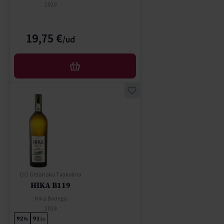
2020
19,75 €
AÑADIR
DO Getariako Txakolina
HIKA B119
Hika Bodega
2019
92
91
Pe
Ja