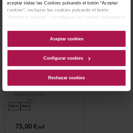
aceptar todas las Cookies pulsando el botón “Aceptar
cookies”, rechazar las cookies pulsando el botón
“Rechazar cookies”, o configurar las cookies pulsando el
AÑADIR
botón “Configurar cookies”. Para más información
acceda a nuestra Política de Cookies.Para más
información acceda a nuestra
Política de Cookies
.
Aceptar cookies
Configurar cookies
Rechazar cookies
DO Toro
Pintia
Bodegas Vega Sicilia
2021
95+
94
Pa
Pe
75,00 €