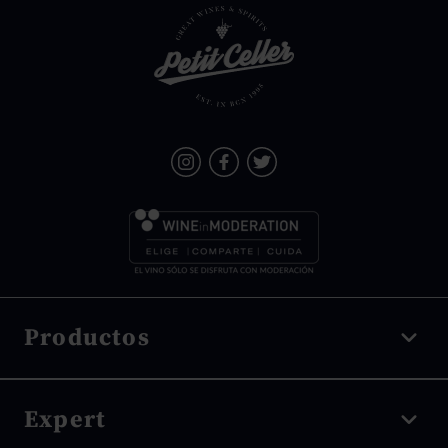
Productos
Vino tinto
Expert
Vino blanco