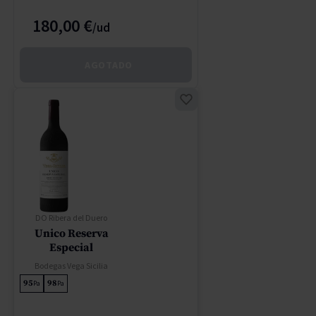
180,00 €
AGOTADO
DO Ribera del Duero
Unico Reserva
Especial
Bodegas Vega Sicilia
95
98
Pa
Pa