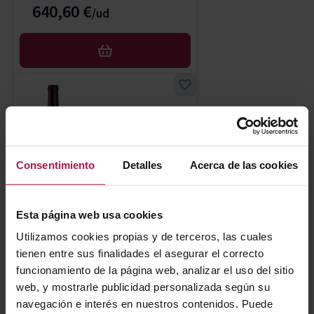
640,60 €
AÑADIR
Consentimiento
Detalles
Acerca de las cookies
DO Ribera del Duero
Esta página web usa cookies
Unico
Utilizamos cookies propias y de terceros, las cuales
Bodegas Vega Sicilia
2016
tienen entre sus finalidades el asegurar el correcto
99
95
Pa
Pe
funcionamiento de la página web, analizar el uso del sitio
web, y mostrarle publicidad personalizada según su
navegación e interés en nuestros contenidos. Puede
480,40 €