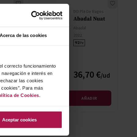
Bages
DO Pla De Bages
Abadal Nuat
l
Abadal
m
2022
Acerca de las cookies
92
Pe
 el correcto funcionamiento
 €
36,70 €
u navegación e interés en
rechazar las cookies
r cookies”. Para más
lítica de Cookies
.
IR
AÑADIR
Aceptar cookies