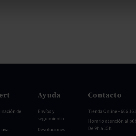
ert
Ayuda
Contacto
nación de
Envíos y
Tienda Online
-
666 161
seguimiento
Horario atención al púb
De 9h a 15h.
 uva
Devoluciones