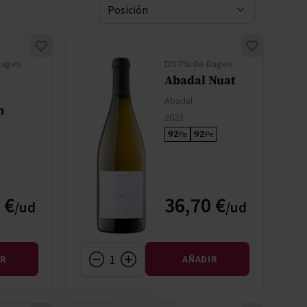
Pascal Jolivet
Ordenar 
Vega Sicilia
Bages
DO Pla De Bages
Abadal Nuat
l
Abadal
m
2023
92
92
Pa
Pe
 €
36,70 €
IR
AÑADIR