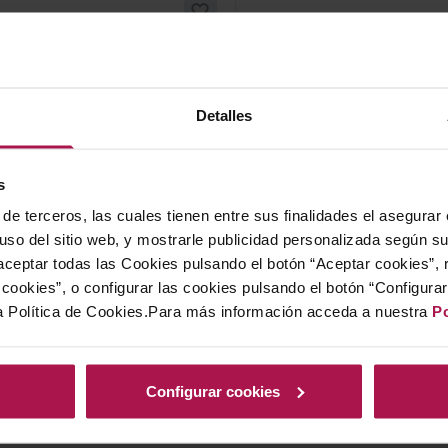
DO Pla De Bages
DO Pla De 
Abadal Alba
Abadal
Blanc
Picapol
Magnu
Abadal
Detalles
Abadal
2025
2024
92
s
Ti
de terceros, las cuales tienen entre sus finalidades el asegurar
9,95 €
29,00
 uso del sitio web, y mostrarle publicidad personalizada según s
ceptar todas las Cookies pulsando el botón “Aceptar cookies”, 
cookies”, o configurar las cookies pulsando el botón “Configura
a Política de Cookies.Para más información acceda a nuestra
Po
AÑADIR
AÑAD
Configurar cookies