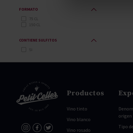
FORMATO
75 CL
150 CL
CONTIENE SULFITOS
SI
Productos
Exp
Vino tinto
Denomi
origen
Vino blanco
Tipo de
Vino rosado