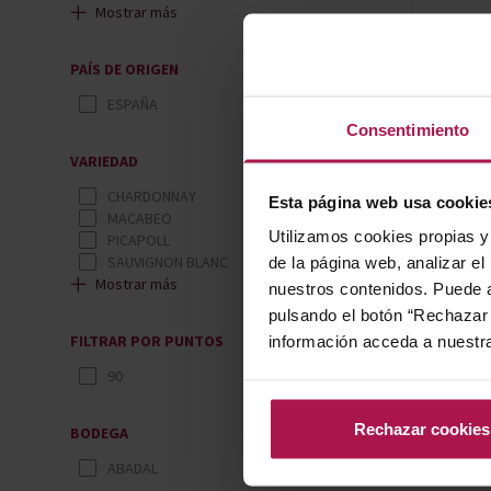
Mostrar más
PAÍS DE ORIGEN
ESPAÑA
Consentimiento
VARIEDAD
CHARDONNAY
Esta página web usa cookie
MACABEO
Utilizamos cookies propias y 
PICAPOLL
SAUVIGNON BLANC
de la página web, analizar el
Mostrar más
nuestros contenidos. Puede a
pulsando el botón “Rechazar 
FILTRAR POR PUNTOS
información acceda a nuestr
90
Rechazar cookies
BODEGA
ABADAL