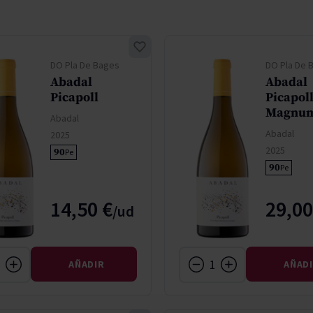
don
ndy
French Bloom
Pago del Cielo
entials
Valduero
DO Pla De Bages
DO Pla De 
Abadal
Abadal
Picapoll
Picapol
Magnu
Abadal
Abadal
2025
2025
90
Pe
90
Pe
14,50 €
29,00
AÑADIR
AÑAD