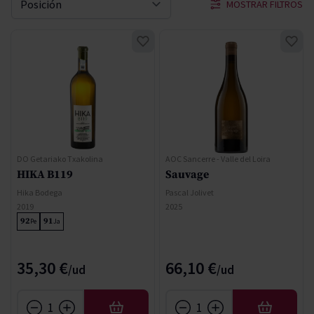
MOSTRAR FILTROS
Ordenar por
DO Getariako Txakolina
AOC Sancerre - Valle del Loira
HIKA B119
Sauvage
Hika Bodega
Pascal Jolivet
2019
2025
92
91
Pe
Ja
35,30 €
66,10 €
AÑADIR
AÑADIR