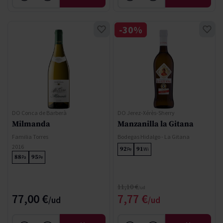
-30%
DO Conca de Barberà
DO Jerez-Xérès-Sherry
Milmanda
Manzanilla la Gitana
Familia Torres
Bodegas Hidalgo - La Gitana
2016
92
91
Pe
Wi
88
95
Pa
Pe
Precio normal
11,10 €
Precio especial
77,00 €
7,77 €