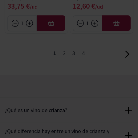
Precio especial
Precio especial
33,75 €
12,60 €
AÑADIR
AÑADIR
Página
Actualmente estás leyendo págin
Página
Página
Página
1
2
3
4
Página
¿Qué es un vino de crianza?
Los
Vinos Crianza
son aquellos que tienen un
¿Qué diferencia hay entre un vino de crianza y
envejecimiento de, al menos, 24 meses, en el caso de los