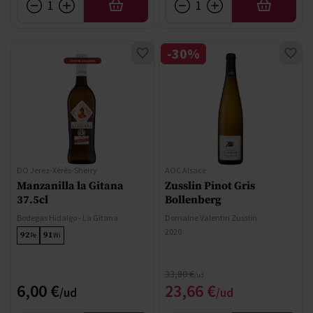
AÑADIR
AÑADIR
-30%
DO Jerez-Xérès-Sherry
AOC Alsace
Manzanilla la Gitana
Zusslin Pinot Gris
37.5cl
Bollenberg
Bodegas Hidalgo - La Gitana
Domaine Valentin Zusslin
2020
92
91
Pe
Wi
Precio normal
33,80 €
Precio especial
6,00 €
23,66 €