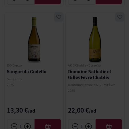
DO Bierzo
AOC Chablis - Borgoña
Sangarida Godello
Domaine Nathalie et
Gilles Fevre Chablis
Sangarida
2025
Domaine Nathalie & Gilles Fèvre
2025
13,30 €
22,00 €
AÑADIR
AÑADIR