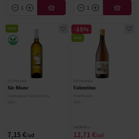
AÑADIR
AÑADIR
-15%
ECO
ECO
DO Penedès
DO Penedès
Xic Blanc
Valentino
Caves Agustí Torelló i Mata
Oriol Rossell
2025
2023
Precio normal
14,95 €
Precio especial
7,15 €
12,71 €