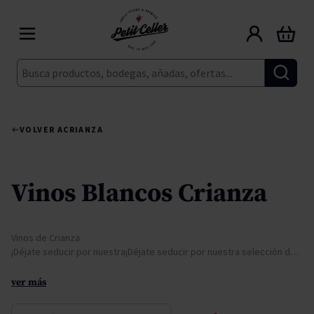
Ir al contenido
Carrito
Buscar
VOLVER A
CRIANZA
Vinos Blancos Crianza
Vinos de Crianza
¡Déjate seducir por nuestra¡Déjate seducir por nuestra selección de
vin
ver más