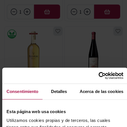
AÑADIR
AÑADIR
AOC Sauternes - Burdeos
AOC Alsace
Réserve Mouton Cadet
Pierre Frick Riesling
Sauternes 37.5cl
Consentimiento
Detalles
Acerca de las cookies
Domaine Pierre Frick
Baron Philippe de Rothschild
2020
2022
Esta página web usa cookies
Utilizamos cookies propias y de terceros, las cuales
23,20 €
34,79 €