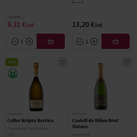
Precio normal
13,30 €
Precio especial
9,31 €
13,20 €
AÑADIR
AÑADIR
ECO
Corpinnat
DO Cava
Celler Kripta Barrica
Castell de Ribes Brut
Nature
Caves Agustí Torelló i Mata
2019
Joan Sardà