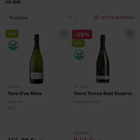
ver más
MOSTRAR FILTROS
Ordenar por
-30%
ECO
ECO
DO Cava
DO Cava
Turó d'en Mota
Terra Terrae Brut Reserva
Recaredo
Bodegas Covides
2012
Precio normal
12,30 €