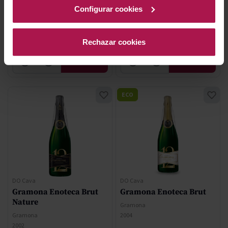
92
Configurar cookies
Pa
5,30 €
175,80 €
Rechazar cookies
AÑADIR
AÑADIR
ECO
DO Cava
DO Cava
Gramona Enoteca Brut
Gramona Enoteca Brut
Nature
Gramona
Gramona
2004
2002