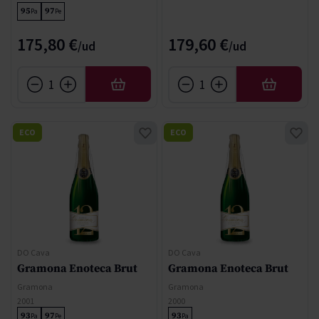
95
97
Pa
Pe
175,80 €
179,60 €
AÑADIR
AÑADIR
ECO
ECO
DO Cava
DO Cava
Gramona Enoteca Brut
Gramona Enoteca Brut
Gramona
Gramona
2001
2000
93
97
93
Pa
Pe
Pa