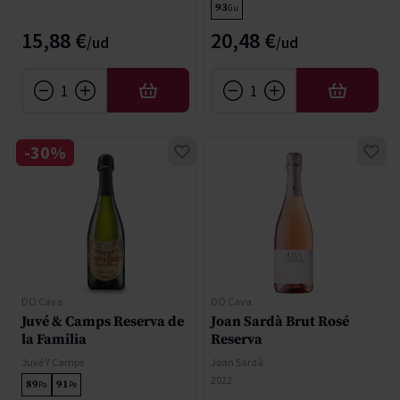
93
Gu
15,88 €
20,48 €
AÑADIR
AÑADIR
-30%
DO Cava
DO Cava
Juvé & Camps Reserva de
Joan Sardà Brut Rosé
la Familia
Reserva
Juvé Y Camps
Joan Sardà
2022
89
91
Pa
Pe