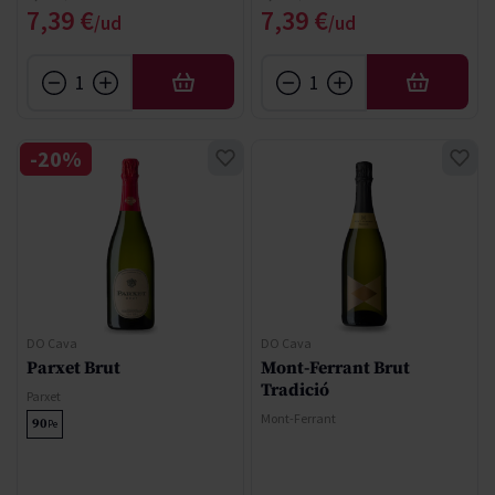
Precio especial
Precio especial
7,39 €
7,39 €
AÑADIR
AÑADIR
-20%
DO Cava
DO Cava
Parxet Brut
Mont-Ferrant Brut
Tradició
Parxet
Mont-Ferrant
90
Pe