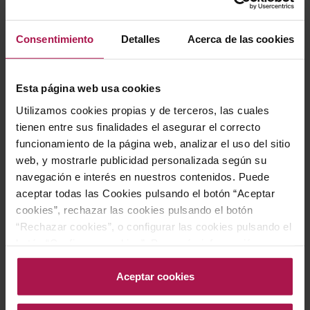
12,50 €
13,95 €
Consentimiento
Detalles
Acerca de las cookies
AÑADIR
AÑADIR
Esta página web usa cookies
Utilizamos cookies propias y de terceros, las cuales
tienen entre sus finalidades el asegurar el correcto
funcionamiento de la página web, analizar el uso del sitio
web, y mostrarle publicidad personalizada según su
navegación e interés en nuestros contenidos. Puede
aceptar todas las Cookies pulsando el botón “Aceptar
cookies”, rechazar las cookies pulsando el botón
“Rechazar cookies”, o configurar las cookies pulsando el
botón “Configurar cookies”. Para más información
DO Cava
DO Cava
acceda a nuestra Política de Cookies.Para más
Ilustra Brut Nature
Gramona Enoteca Brut
Nature
información acceda a nuestra
Política de Cookies
.
Aceptar cookies
Bodegas Covides
Gramona
2000