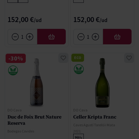
152,00 €
152,00 €
AÑADIR
AÑADIR
-30%
ECO
DO Cava
DO Cava
Duc de Foix Brut Nature
Celler Kripta Franc
Reserva
Caves Agustí Torelló i Mata
Bodegas Covides
2021
90
Pa