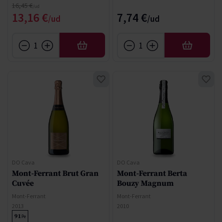
Precio normal
16,45 €
Precio especial
13,16 €
7,74 €
AÑADIR
AÑADIR
DO Cava
DO Cava
Mont-Ferrant Brut Gran
Mont-Ferrant Berta
Cuvée
Bouzy Magnum
Mont-Ferrant
Mont-Ferrant
2013
2010
91
Pe