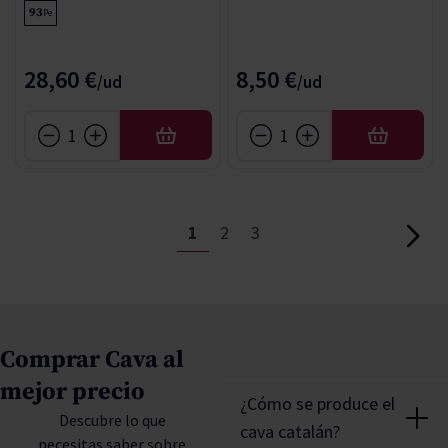
93
Pe
28,60 €
8,50 €
AÑADIR
AÑADIR
Página
Actualmente estás leyendo pág
Página
Página
1
2
3
Página
Comprar Cava al
mejor precio
¿Cómo se produce el
Descubre lo que
cava catalán?
necesitas saber sobre