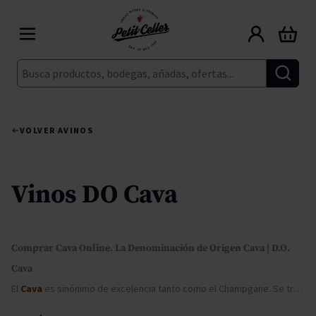
Ir al contenido
Carrito
Buscar
VOLVER A
VINOS
Vinos DO Cava
Comprar Cava Online. La Denominación de Origen Cava | D.O.
Cava
El
Cava
es sinónimo de excelencia tanto como el Champgane. Se trata de un