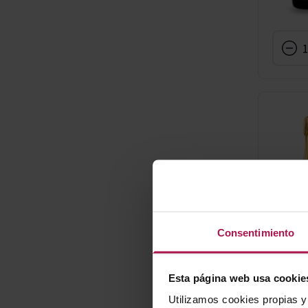
HENRI GIRAUD
MAISON HENRIOT
MOËT & CHANDON
PIERRE MONCUIT
Consentimiento
Esta página web usa cookie
Utilizamos cookies propias y 