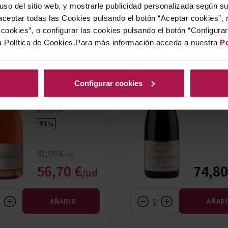
 uso del sitio web, y mostrarle publicidad personalizada según s
ceptar todas las Cookies pulsando el botón “Aceptar cookies”, 
cookies”, o configurar las cookies pulsando el botón “Configura
a Política de Cookies.Para más información acceda a nuestra
Po
AOC Champagne
AOC Cham
Maurice
Lilbert-
Vesselle Grand
Perle
Configurar cookies
Cru Brut Rosé
Champagne 
Fils
Champagne Maurice
Vesselle
91
Pa
Precio normal
81,00 €
Precio especial
56,70 €
74,80
AÑADIR
AÑAD