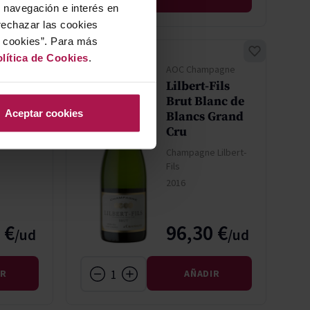
u navegación e interés en
rechazar las cookies
r cookies”. Para más
lítica de Cookies
.
pagne
AOC Champagne
Fils
Lilbert-Fils
Brut Blanc de
Aceptar cookies
Blancs Grand
Lilbert-
Cru
Champagne Lilbert-
Fils
2016
 €
96,30 €
IR
AÑADIR