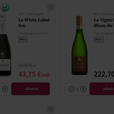
AOC Champagne
AOC Champa
Le White Label
La Vigne
Sec
Blanc de 
Champagne Lanson
Champagne T
90
92
Vi
Pa
Precio normal
62,50 €
Precio especial
43,75 €
222,70
AÑADIR
AÑAD