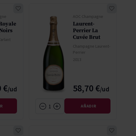
gne
AOC Champagne
 Royale
Laurent-
Noirs
Perrier La
Cuvée Brut
arlant
Champagne Laurent-
Perrier
2013
 €
58,70 €
IR
AÑADIR