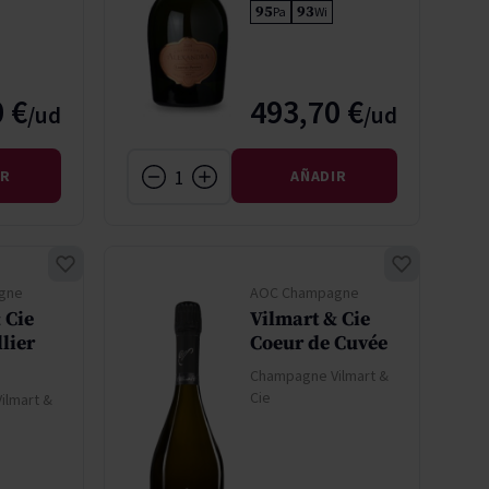
95
93
Pa
Wi
 €
493,70 €
IR
AÑADIR
gne
AOC Champagne
 Cie
Vilmart & Cie
lier
Coeur de Cuvée
Champagne Vilmart &
Cie
ilmart &