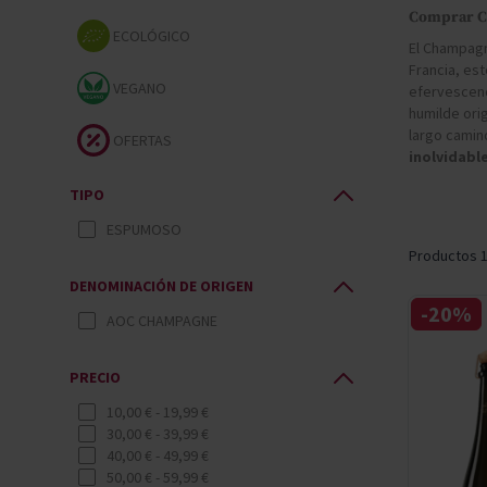
Secano interior
Pisco
Vodka
Moët Chan
Torres Bra
Comprar C
Paco y Lola
Padró & Co
ECOLÓGICO
El Champagn
Francia, es
Torres Brandy
Torres Ess
VEGANO
efervescenc
humilde or
largo camin
OFERTAS
inolvidabl
TIPO
ESPUMOSO
Productos
DENOMINACIÓN DE ORIGEN
-20%
AOC CHAMPAGNE
PRECIO
10,00 €
-
19,99 €
30,00 €
-
39,99 €
40,00 €
-
49,99 €
50,00 €
-
59,99 €