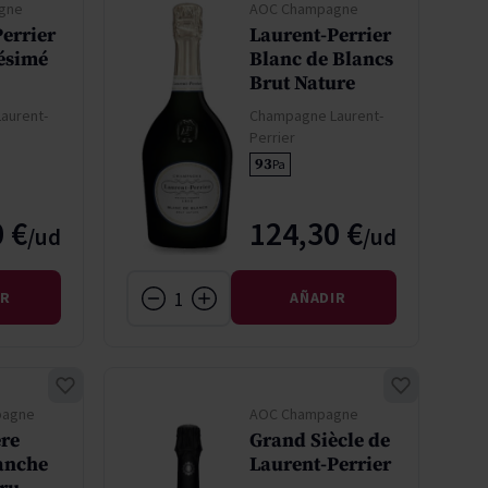
gne
AOC Champagne
errier
Laurent-Perrier
lésimé
Blanc de Blancs
Brut Nature
aurent-
Champagne Laurent-
Perrier
93
Pa
 €
124,30 €
IR
AÑADIR
pagne
AOC Champagne
re
Grand Siècle de
anche
Laurent-Perrier