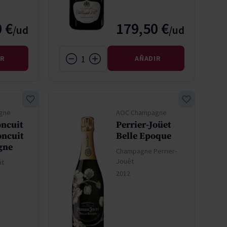
 €
179,50 €
IR
AÑADIR
gne
AOC Champagne
oncuit
Perrier-Joüet
oncuit
Belle Epoque
igne
Champagne Perrier-
Jouêt
it
2012