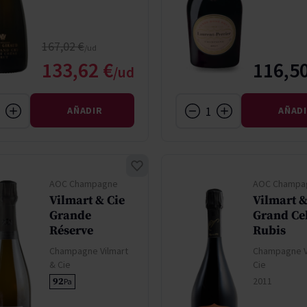
Precio normal
167,02 €
Precio especial
133,62 €
116,50
AÑADIR
AÑAD
AOC Champagne
AOC Champa
Vilmart & Cie
Vilmart &
Grande
Grand Cel
Réserve
Rubis
Champagne Vilmart
Champagne V
& Cie
Cie
2011
92
Pa