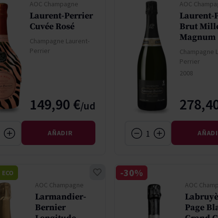
AOC Champagne
AOC Champa
Laurent-Perrier
Laurent-P
Cuvée Rosé
Brut Mil
Magnum
Champagne Laurent-
Perrier
Champagne L
Perrier
2008
149,90 €
278,40
AÑADIR
AÑAD
-30%
ECO
AOC Champagne
AOC Cham
Larmandier-
Labruyè
Bernier
Page Bl