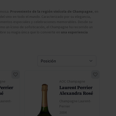
Pascal Jolivet
pumosa.
Proveniente de la región vinícola de Champagne
, en
el vino en todo el mundo. Caracterizado por su elegancia,
Vega Sicilia
momentos especiales y celebraciones memorables. Desde su
omo un ícono de sofisticación, el Champagne ha recorrido un
bre su magia única que lo convierte en
una experiencia
Ordenar 
gne
AOC Champagne
errier
Laurent Perrier
sé
Alexandra Rosé
aurent-
Champagne Laurent-
Perrier
2004