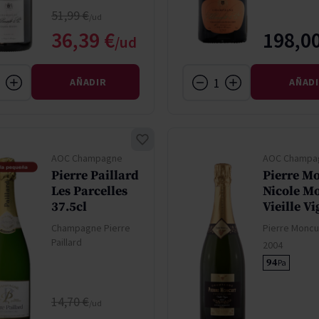
Precio normal
51,99 €
Precio especial
36,39 €
198,00
AÑADIR
AÑAD
AOC Champagne
AOC Champa
Pierre Paillard
Pierre M
Les Parcelles
Nicole M
37.5cl
Vieille V
Champagne Pierre
Pierre Moncu
Paillard
2004
94
Pa
Precio normal
14,70 €