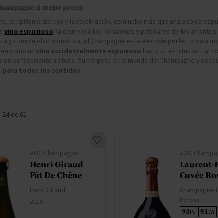
don
ndy
French Bloom
hampagne al mejor precio
Pago del Cielo
e, el epítome del lujo y la celebración, es mucho más que una bebida es
te
vino espumoso
ha cautivado los corazones y paladares de los amantes d
entials
Valduero
ia y complejidad aromática, el Champagne es la elección perfecta para 
igen como un
vino accidentalmente espumoso
hasta su estatus actual c
o en su fascinante historia. Sumérgete en el mundo del Champagne y descu
e para todos los sentidos.
1
-
24
de
61
AOC Champagne
AOC Champa
Henri Giraud
Laurent-P
Fût De Chêne
Cuvée Ro
Henri Giraud
Champagne L
Perrier
2010
93
91
Pa
Wi