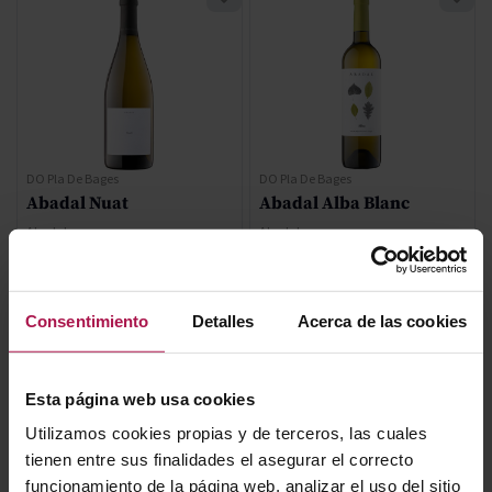
DO Pla De Bages
DO Pla De Bages
Abadal Nuat
Abadal Alba Blanc
Abadal
Abadal
2023
2025
92
92
Pa
Pe
Consentimiento
Detalles
Acerca de las cookies
36,70 €
9,95 €
Esta página web usa cookies
AÑADIR
AÑADIR
Utilizamos cookies propias y de terceros, las cuales
tienen entre sus finalidades el asegurar el correcto
funcionamiento de la página web, analizar el uso del sitio